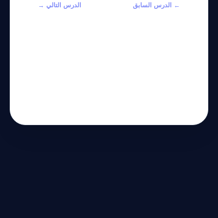
← الدرس السابق
الدرس التالي →
Production AI
Architecting
Agents:
Multi-Agent
Mastering
Systems:
LangGraph
Beyond
and DeepSeek
Simple
V4 for Stateful
Prompting
Automation