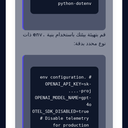
python-dotenv
قم بتهيئة بيئتك باستخدام بنية
.env
ذات
نوع محدد بدقة:
OPENAI_API_KEY=sk-
OPENAI_MODEL_NAME=gpt-
OTEL_SDK_DISABLED=true 
# Disable telemetry 
for production 