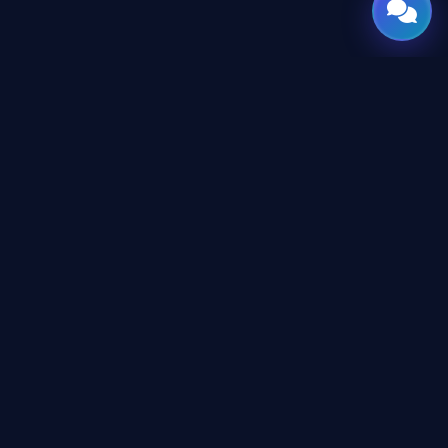
GATE
OF
AI
المنصة العربية الرائدة لأدوات وأخبار الذكاء الاصطناعي للمحترفين
والمطورين، تم تصميمها لبناء مستقبل التقنية.
المحتوى
دليل الأدوات
الأكاديمية
غرفة الأخبار