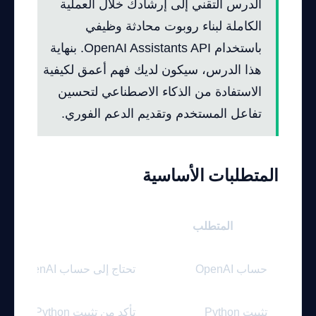
الدرس التقني إلى إرشادك خلال العملية
الكاملة لبناء روبوت محادثة وظيفي
باستخدام OpenAI Assistants API. بنهاية
هذا الدرس، سيكون لديك فهم أعمق لكيفية
الاستفادة من الذكاء الاصطناعي لتحسين
تفاعل المستخدم وتقديم الدعم الفوري.
المتطلبات الأساسية
المتطلب
الو
حساب OpenAI
تحتاج إلى حساب OpenAI للوصول إلى Assistants API.
تثبيت Python
تأكد من تثبيت Python ٣.٨ أو أعلى على جهازك.