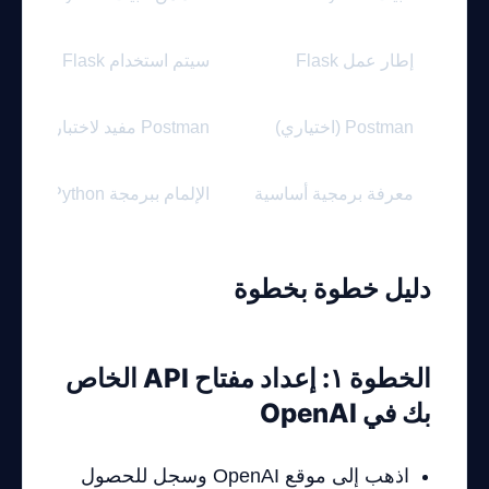
إطار عمل Flask
سيتم استخدام Flask لإنشاء خادم ويب لروبوت المحادثة.
Postman (اختياري)
Postman مفيد لاختبار طلبات واستجابات API.
معرفة برمجية أساسية
الإلمام ببرمجة Python ومفاهيم تطوير الويب.
دليل خطوة بخطوة
الخطوة ١: إعداد مفتاح API الخاص
بك في OpenAI
اذهب إلى
موقع OpenAI
وسجل للحصول