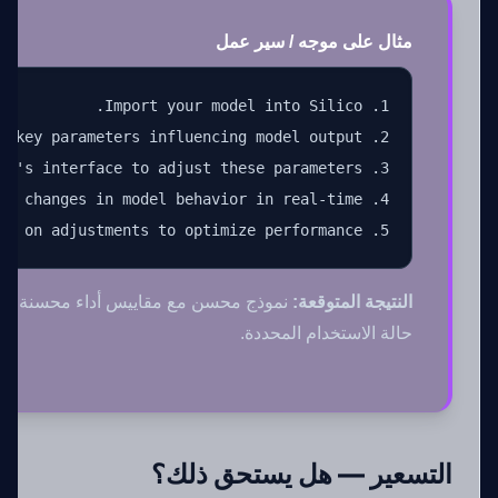
مثال على موجه / سير عمل
5. Iterate on adjustments to optimize performance.
النتيجة المتوقعة:
نموذج محسن مع مقاييس أداء محسنة، مص
حالة الاستخدام المحددة.
التسعير — هل يستحق ذلك؟