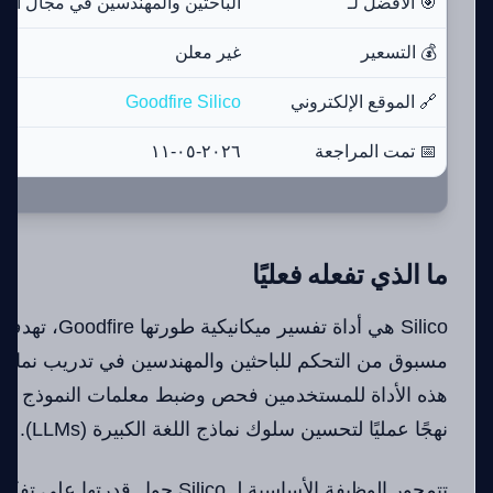
🎯 الأفضل لـ
الباحثين والمهندسين في مجال الذ
💰 التسعير
غير معلن
🔗 الموقع الإلكتروني
Goodfire Silico
📅 تمت المراجعة
٢٠٢٦-٠٥-١١
ما الذي تفعله فعليًا
Silico هي أداة تفس
مسبوق من التحكم للباحثين والمهندسين في تدريب نماذج ا
هذه الأداة للمستخدمين فحص وضبط معلمات النموذج أثناء
نهجًا عمليًا لتحسين سلوك نماذج اللغة الكبيرة (LLMs).
تتمحور الوظيفة الأساسية لـ Silico حول 