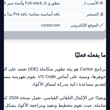
🎯 الأنسب لـ
مطوري الـ Full-stack وأتمتة سير العمل
💰 التسعير
باقة أساسية مجانية؛ باقة Pro تبدأ من 20 دولارًا/شهريًا
🔗 الموقع الإلكتروني
cursor.com
ما يفعله فعليًا
برنامج Cursor هو بيئة تطوير متكاملة
جوهرها، ومبنية على أساس VS Code. يقو
لتقديم مساعدة ذكية مدركة لسياق الأكواد.
وبعيدًا عن الإكما
شاملة، حيث تقوم بتخطيط وتنفيذ ومراجعة الأكواد بشكل م