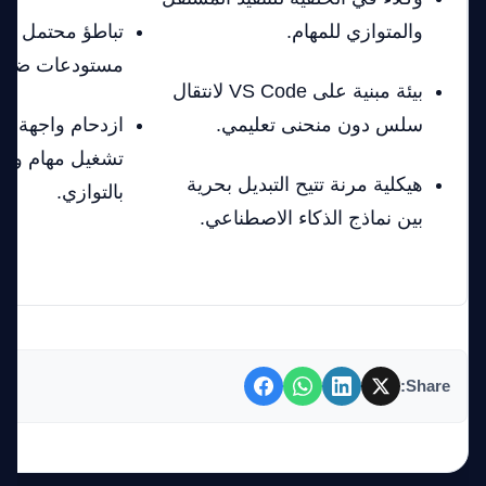
والمتوازي للمهام.
تباطؤ محتمل عند
مستودعات ضخمة
بيئة مبنية على VS Code لانتقال
سلس دون منحنى تعليمي.
ازدحام واجهة ا
تشغيل مهام وكلا
هيكلية مرنة تتيح التبديل بحرية
بالتوازي.
بين نماذج الذكاء الاصطناعي.
Share: