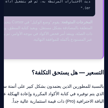
er)."
المخرجات المتوقعة:
يقوم “وضع الوكيل” 
المتعلقة بالمصادقة بشكل مستقل، ويعيد كتابة المنطق، ويحد
ذات الصلة، وينفذ أمر فحص الأكواد في موجه الأوامر، ثم يقد
عبر المستودع بأكمله للموافقة النهائية.
التسعير — هل يستحق التكلفة؟
بالنسبة للمطورين الذين يعتمدون بشكل كبير على أتمتة سير
الذي يتم توفيره في كتابة الأكواد المكررة وإعادة الهيكلة ع
الباقة الاحترافية (Pro) ذات قيمة استثمارية عالية جداً.