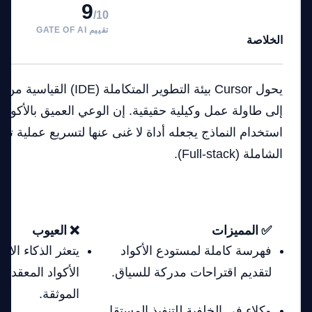
9
/10
تقييم GATE OF AI
الخلاصة
يحول Cursor بيئة التطوير المتك
إلى طاولة عمل وكيلية حقيقية. إن الوعي العميق بالأكواد
استخدام النماذج يجعله أداة لا غنى عنها لتسريع عملية تط
الشاملة (Full-stack).
✅ المميزات
❌ العيوب
فهرسة كاملة لمستودع الأكواد
يتعثر الذكاء ال
لتقديم اقتراحات مدركة للسياق.
الأكواد المعقدة ج
الموثقة.
وكلاء في الخلفية للتنفيذ المستقل