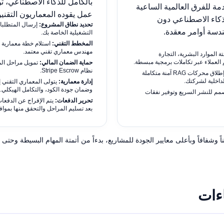
بالكامل للذكاء الاصطناعي، ت
دمة للفرق العالمية الساعية
عمل يقوده المعماريون التقني
كاء الاصطناعي دون
تحديد نطاق المشروع:
إرسال المتطلبات
ندسة أوامر معقدة.
التشغيلية الخاصة بك.
المخطط التقني:
استلام خطة معمارية 
مهندس معماري تقني معتمد.
ة الموارد البشرية، التجارة
م العملاء عبر تكاملات برمجية مبسطة.
حماية الضمان المالي:
تمويل مراحل الم
نظام Stripe Escrow.
إطلاق محركات RAG آمنة متكاملة
لداخلية لشركتك.
إدارة معمارية:
يتولى المعماري التقني إ
وضمان جودة الكود، والتكامل الهيكلي.
م للنشر السريع وتوفير نفقات
تحرير الدفعات:
يتم الإفراج عن الدفعات 
بعد تسليم المراحل والتحقق منها بموافق
اً وشفافاً وبأعلى معايير الجودة للمشاريع، بدءاً من أتمتة المهام البسيطة وحتى ال
ءات