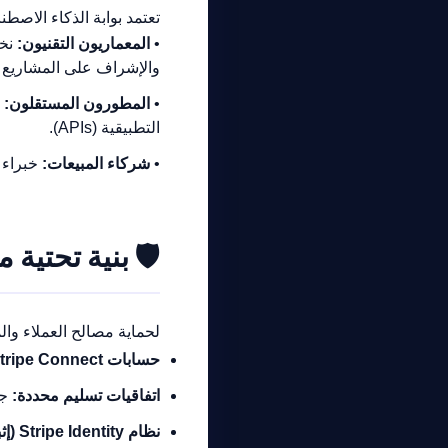
تعتمد بوابة الذكاء الاص
•
المعماريون التقنيون:
نخب
والإشراف على المشاريع 
•
المطورون المستقلون:
م
التطبيقية (APIs).
•
شركاء المبيعات:
خبراء 
🛡️
بنية تحتية م
لحماية مصالح العملاء وال
حسابات Stripe Connect المخصصة:
اتفاقيات تسليم محددة:
جد
نظام Stripe Identity (إثبات الهوية):