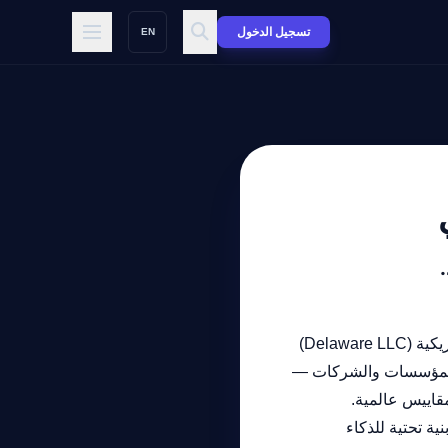
تسجيل الدخول
EN
بوابة الذكاء الاصطناعي (GateOfAI) هي شركة ذكاء اصطناعي مسجلة في الولايات المتحدة الأمريكية (Delaware LLC)
 المؤسسات والشركات —
قاييس عالمية.
ية تحتية للذكاء