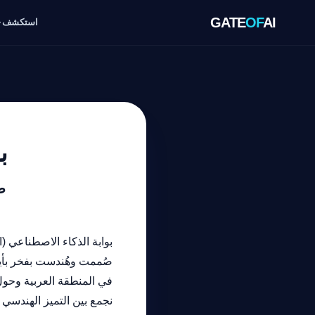
GATE
OF
AI
استكشف
ب
ص
صُممت وهُندست بفخر بأ
في المنطقة العربية وحول
نجمع بين التميز الهندسي 