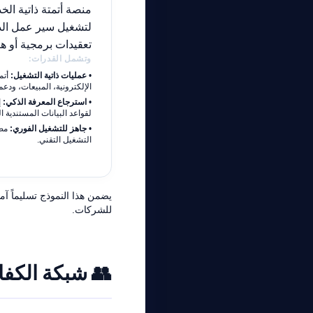
منصة أتمتة ذاتية الخ
لتشغيل سير عمل الذ
تعقيدات برمجية أو ه
وتشمل القدرات:
•
عمليات ذاتية التشغيل:
أتمت
الإلكترونية، المبيعات، ودع
•
استرجاع المعرفة الذكي:
لقواعد البيانات المستندية ا
•
جاهز للتشغيل الفوري:
مصم
التشغيل التقني.
يضمن هذا النموذج تسليماً آمن
للشركات.
👥
شبكة الكفا