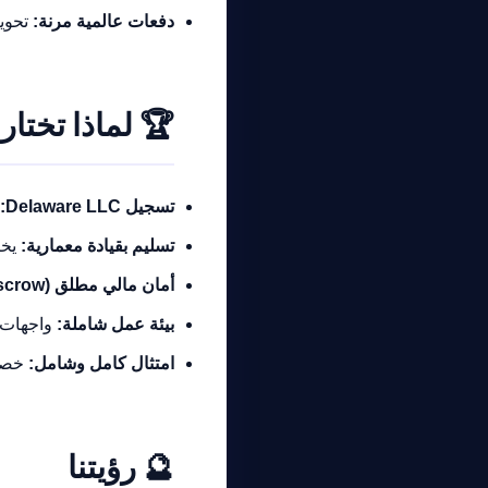
دفعات عالمية مرنة:
تحويلا
🏆
لماذا تختار
تسجيل Delaware LLC:
تسليم بقيادة معمارية:
يخض
أمان مالي مطلق (Escrow):
بيئة عمل شاملة:
واجهات 
امتثال كامل وشامل:
خصوص
مرشد بوابة الذكاء الاصطناعي
نشط للخدمة
🔮
رؤيتنا