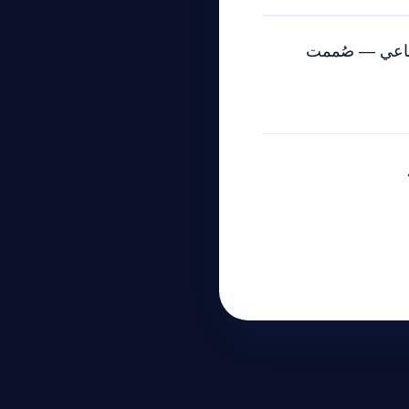
صطناعي — صُممت