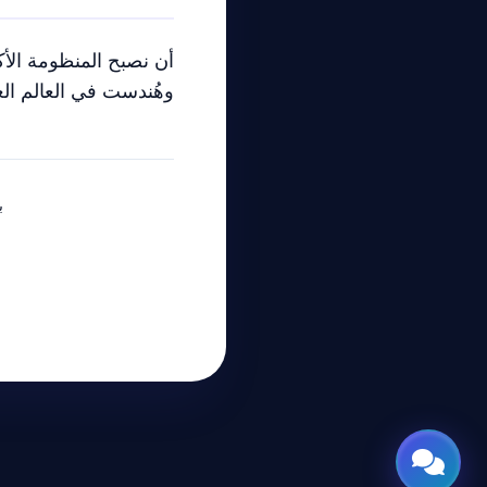
أن نصبح المنظومة الأ
وهُندست في العالم الع
بو