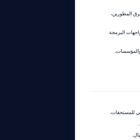
رق المطورين،
اجهات البرمجة
والمؤسسات.
ال.