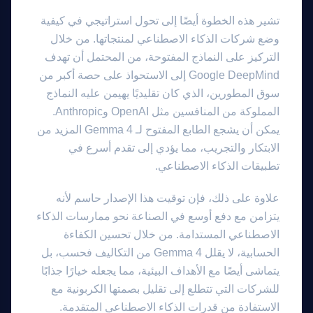
تشير هذه الخطوة أيضًا إلى تحول استراتيجي في كيفية
وضع شركات الذكاء الاصطناعي لمنتجاتها. من خلال
التركيز على النماذج المفتوحة، من المحتمل أن تهدف
Google DeepMind إلى الاستحواذ على حصة أكبر من
سوق المطورين، الذي كان تقليديًا يهيمن عليه النماذج
المملوكة من المنافسين مثل OpenAI وAnthropic.
يمكن أن يشجع الطابع المفتوح لـ Gemma 4 المزيد من
الابتكار والتجريب، مما يؤدي إلى تقدم أسرع في
تطبيقات الذكاء الاصطناعي.
علاوة على ذلك، فإن توقيت هذا الإصدار حاسم لأنه
يتزامن مع دفع أوسع في الصناعة نحو ممارسات الذكاء
الاصطناعي المستدامة. من خلال تحسين الكفاءة
الحسابية، لا يقلل Gemma 4 من التكاليف فحسب، بل
يتماشى أيضًا مع الأهداف البيئية، مما يجعله خيارًا جذابًا
للشركات التي تتطلع إلى تقليل بصمتها الكربونية مع
الاستفادة من قدرات الذكاء الاصطناعي المتقدمة.