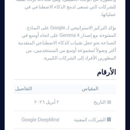
للشركات التي تسعى لدمج الذكاء الاصطناعي في
عملياتها.
يؤكد التركيز الاستراتيجي لـ Google على النماذج
المفتوحة مع إصدار Gemma 4 على اتجاه أوسع في
الصناعة نحو جعل تقنيات الذكاء الاصطناعي المتقدمة
أكثر وصولاً لمجموعة أوسع من المستخدمين، من
المطورين الأفراد إلى الشركات الكبيرة.
الأرقام
المقياس
التفاصيل
📅 التاريخ
٢ أبريل ٢٠٢٦
🏢 الشركات المعنية
Google DeepMind