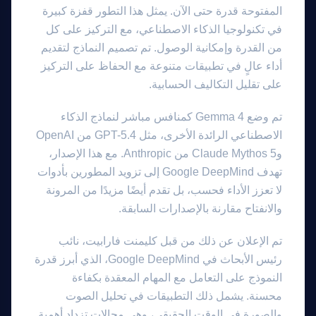
المفتوحة قدرة حتى الآن. يمثل هذا التطور قفزة كبيرة
في تكنولوجيا الذكاء الاصطناعي، مع التركيز على كل
من القدرة وإمكانية الوصول. تم تصميم النماذج لتقديم
أداء عالٍ في تطبيقات متنوعة مع الحفاظ على التركيز
على تقليل التكاليف الحسابية.
تم وضع Gemma 4 كمنافس مباشر لنماذج الذكاء
الاصطناعي الرائدة الأخرى، مثل GPT-5.4 من OpenAI
وClaude Mythos 5 من Anthropic. مع هذا الإصدار،
تهدف Google DeepMind إلى تزويد المطورين بأدوات
لا تعزز الأداء فحسب، بل تقدم أيضًا مزيدًا من المرونة
والانفتاح مقارنة بالإصدارات السابقة.
تم الإعلان عن ذلك من قبل كليمنت فارابيت، نائب
رئيس الأبحاث في Google DeepMind، الذي أبرز قدرة
النموذج على التعامل مع المهام المعقدة بكفاءة
محسنة. يشمل ذلك التطبيقات في تحليل الصوت
والصورة في الوقت الحقيقي، وهي مجالات تزداد أهمية