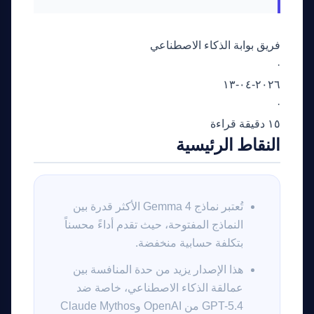
فريق بوابة الذكاء الاصطناعي
·
٢٠٢٦-٠٤-١٣
·
١٥ دقيقة قراءة
النقاط الرئيسية
تُعتبر نماذج Gemma 4 الأكثر قدرة بين
النماذج المفتوحة، حيث تقدم أداءً محسناً
بتكلفة حسابية منخفضة.
هذا الإصدار يزيد من حدة المنافسة بين
عمالقة الذكاء الاصطناعي، خاصة ضد
GPT-5.4 من OpenAI وClaude Mythos