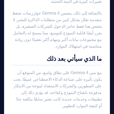
تغييرات كبيرة في البنية التحتية.
بالإضافة إلى ذلك، يتضمن Gemma 4 خوارزميات ضغط
متقدمة تقلل بشكل كبير من متطلبات الذاكرة للنشر. لا
يخفض هذا فقط حاجز الدخول للشركات الصغيرة، بل
يعزز أيضًا قابلية النموذج للتوسع، مما يسمح له بالتعامل
مع مجموعات بيانات أكبر ومهام أكثر تعقيدًا دون زيادة
متناسبة في استهلاك الموارد.
ما الذي سيأتي بعد ذلك
مع تبني Gemma 4 على نطاق واسع، من المتوقع أن
يكون تأثيره على صناعة الذكاء الاصطناعي عميقًا. يجب
على المطورين والشركات الاستعداد لموجة من الابتكار
مدفوعة بانفتاح النموذج وكفاءته. قد يؤدي ذلك إلى
تطبيقات وخدمات جديدة كانت تعتبر سابقًا مكلفة جدًا
أو كثيفة الموارد للتطوير.