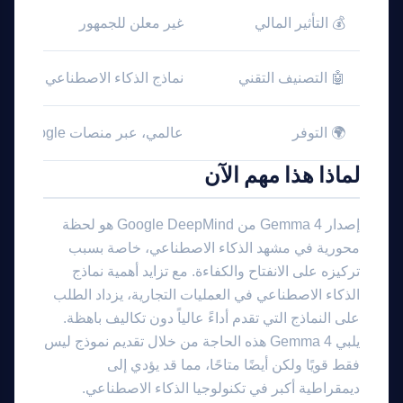
💰 التأثير المالي
غير معلن للجمهور
🤖 التصنيف التقني
نماذج الذكاء الاصطناعي المفتوح
🌍 التوفر
عالمي، عبر منصات Google
لماذا هذا مهم الآن
إصدار Gemma 4 من Google DeepMind هو لحظة
محورية في مشهد الذكاء الاصطناعي، خاصة بسبب
تركيزه على الانفتاح والكفاءة. مع تزايد أهمية نماذج
الذكاء الاصطناعي في العمليات التجارية، يزداد الطلب
على النماذج التي تقدم أداءً عالياً دون تكاليف باهظة.
يلبي Gemma 4 هذه الحاجة من خلال تقديم نموذج ليس
فقط قويًا ولكن أيضًا متاحًا، مما قد يؤدي إلى
ديمقراطية أكبر في تكنولوجيا الذكاء الاصطناعي.