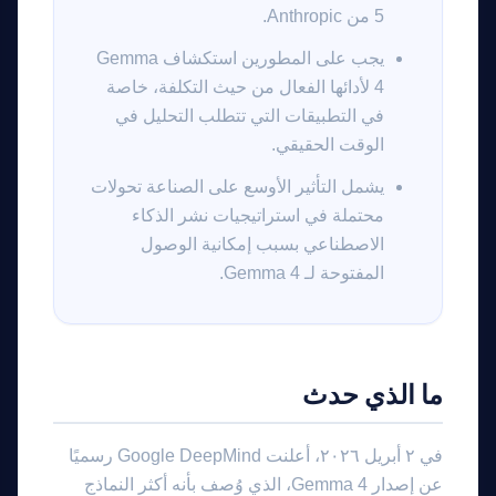
5 من Anthropic.
يجب على المطورين استكشاف Gemma
4 لأدائها الفعال من حيث التكلفة، خاصة
في التطبيقات التي تتطلب التحليل في
الوقت الحقيقي.
يشمل التأثير الأوسع على الصناعة تحولات
محتملة في استراتيجيات نشر الذكاء
الاصطناعي بسبب إمكانية الوصول
المفتوحة لـ Gemma 4.
ما الذي حدث
في ٢ أبريل ٢٠٢٦، أعلنت Google DeepMind رسميًا
عن إصدار Gemma 4، الذي وُصف بأنه أكثر النماذج