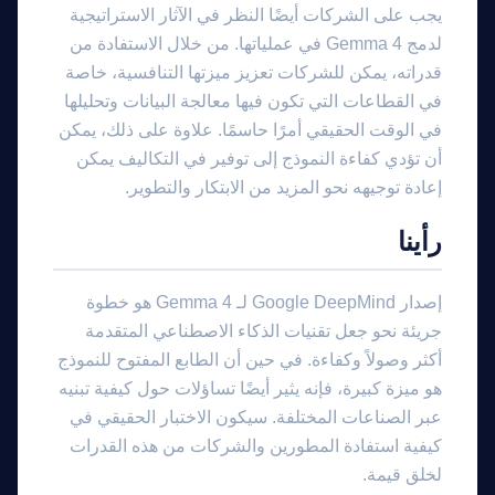
يجب على الشركات أيضًا النظر في الآثار الاستراتيجية
لدمج Gemma 4 في عملياتها. من خلال الاستفادة من
قدراته، يمكن للشركات تعزيز ميزتها التنافسية، خاصة
في القطاعات التي تكون فيها معالجة البيانات وتحليلها
في الوقت الحقيقي أمرًا حاسمًا. علاوة على ذلك، يمكن
أن تؤدي كفاءة النموذج إلى توفير في التكاليف يمكن
إعادة توجيهه نحو المزيد من الابتكار والتطوير.
رأينا
إصدار Google DeepMind لـ Gemma 4 هو خطوة
جريئة نحو جعل تقنيات الذكاء الاصطناعي المتقدمة
أكثر وصولاً وكفاءة. في حين أن الطابع المفتوح للنموذج
مرشد بوابة الذكاء الاصطناعي
هو ميزة كبيرة، فإنه يثير أيضًا تساؤلات حول كيفية تبنيه
نشط للخدمة
عبر الصناعات المختلفة. سيكون الاختبار الحقيقي في
كيفية استفادة المطورين والشركات من هذه القدرات
لخلق قيمة.