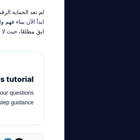
لم تعد الحماية الرق
ابدأ الآن ببناء فهم
ابقَ مطلعًا، حيث لا
 tutorial?
your questions
step guidance!