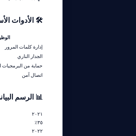
🛠️ الأدوات الأ
الوظي
إدارة كلمات المرور
الجدار الناري
حماية من البرمجيات ال
اتصال آمن
📊 الرسم البياني
٢٠٢١
٣٥٪
٢٠٢٢