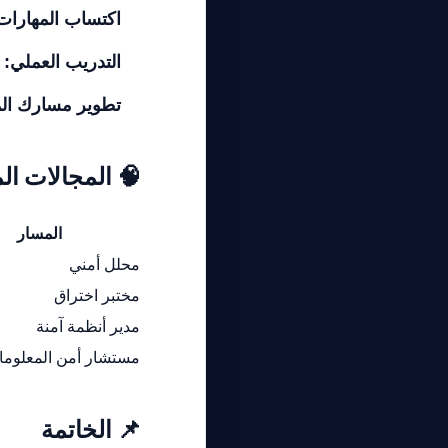
اكتساب المهارات
التدريب العملي:
م
تطوير مسارك الم
🧠 المجالات الم
المسار
محلل أمني
مختبر اختراق
مدير أنظمة آمنة
مستشار أمن المعلوم
📌 الخاتمة