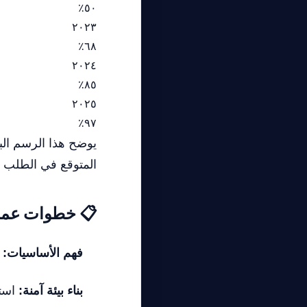
٥٠٪
٢٠٢٣
٦٨٪
٢٠٢٤
٨٥٪
٢٠٢٥
٩٧٪
المتوقع في الطلب ع
📋 خطوات عملية
فهم الأساسيات:
ا
بناء بيئة آمنة:
استخ