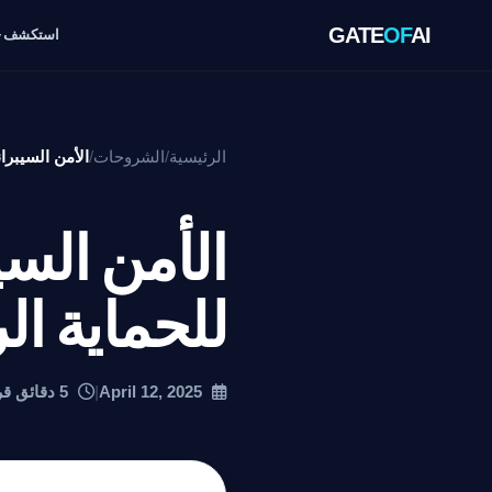
GATE
OF
AI
استكشف
الرئيسية
/
الشروحات
/
الأمن السيبرا
الأمن السي
للحماية ال
April 12, 2025
|
5 دقائق قراءة