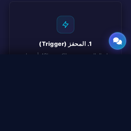
1. المحفز (Trigger)
إدخال المستخدم، بريد إلكتروني، API، أو جدولة
زمنية تبدأ مسار العمل.
احجز جلسة معمارية ←
2. التفكير (Reasoning)