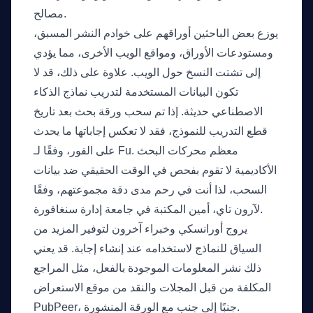
مصالح.
يوزع بعض الباحثين أوراقهم على خوادم النشر المسبق،
ومستودعات الأوراق، ومواقع الويب الأخرى، مما يؤدي
إلى تشتت النسخ حول الويب. علاوة على ذلك، قد لا
تكون البيانات المستخدمة لتدريب نماذج الذكاء
الاصطناعي حديثة. إذا تم سحب ورقة بحث بعد تاريخ
قطع التدريب للنموذج، فقد لا تعكس إجاباتها ما يحدث
على الفور، وفقًا لـ Fu. معظم محركات البحث
الأكاديمية لا تقوم بفحص في الوقت الحقيقي ضد بيانات
السحب، لذا أنت في رحم مدى دقة مجموعتهم، وفقًا
لآرون تاي، أمين المكتبة في جامعة إدارة سنغافورة.
يروج أورانسكي وخبراء آخرون لتوفير المزيد من
السياق للنماذج لاستخدامه عند إنشاء إجابة. قد يعني
ذلك نشر المعلومات الموجودة بالفعل، مثل المراجع
المكلفة من قبل المجلات والنقد من موقع الاستعراض
PubPeer، جنبًا إلى جنب مع الورقة المنشورة.