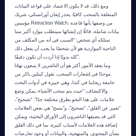
ومع ذلك، قد لا يكون الاعتماد على قواعد البيانات
المتعلقة بالسحب كافيًا. يحذر إيفان أورانسكي، شريك
مؤسس Retraction Watch، من وصفها بأنها قاعدة
بيانات شاملة، قائلًا إن إنشائها سيتطلب موارد أكبر مما
تمتلكه أي شخص: “السبب في أنه من المكلف من
الناحية المواردية هو لأن شخصًا ما يجب أن يفعل ذلك
كله يدويًا إذا أردت أن تكون دقيقًا”.
وما يعقد الأمور أكثر هو أن الناشرين لا يتبعون نهجًا
موحدًا في إشعارات السحب. تقول كيتلين باكر من
جامعة ريجاينا في كندا، وهي خبيرة في أدوات البحث
والاكتشاف: “حيث يتم سحب الأشياء، يمكن وضع
علامات على هذا النحو بطرق مختلفة جدًا”. “تصحيح”،
“تعبير عن القلق”، “تصحيح”، و”مسح” هي بعض العلامات
التي قد يضيفها الناشرون إلى الأوراق البحثية، ويمكن
إضافة هذه العلامات لأسباب كثيرة، بما في ذلك القلق
بشأن المحتوى، والمنهجية، والبيانات أو وجود تعارضات