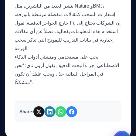
GateOfAI AI Guide
ينشر العديد من الناشرين، مثل Nature وBMJ،
Online
إشعارات السحب كمقالات منفصلة مرتبطة بالورقة،
خارج الحواجز الدفعية. تقول Fu إن الشركات تحتاج إلى
استخدام هذه المعلومات بفعالية، فضلاً عن أي مقالات
إخبارية في بيانات التدريب للنموذج التي تذكر سحب
الورقة.
يجب على مستخدمي ومنشئي أدوات الذكاء
الاصطناعي إجراء البحث الدقيق. يقول آرون تاي: “نحن
في المراحل البدائية جدًا، ويجب عليك أن تكون
متشككًا”.
Share: