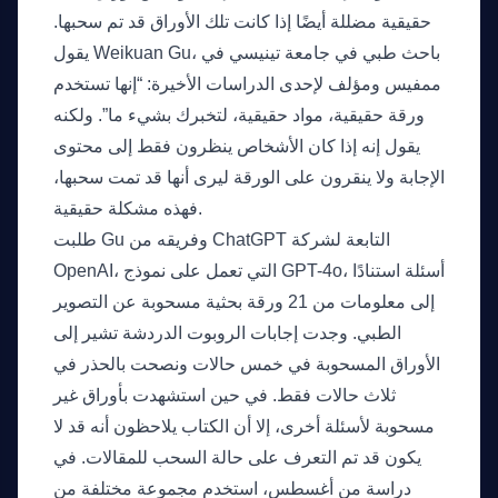
حقيقية مضللة أيضًا إذا كانت تلك الأوراق قد تم سحبها.
يقول Weikuan Gu، باحث طبي في جامعة تينيسي في
ممفيس ومؤلف لإحدى الدراسات الأخيرة: “إنها تستخدم
ورقة حقيقية، مواد حقيقية، لتخبرك بشيء ما”. ولكنه
يقول إنه إذا كان الأشخاص ينظرون فقط إلى محتوى
الإجابة ولا ينقرون على الورقة ليرى أنها قد تمت سحبها،
فهذه مشكلة حقيقية.
طلبت Gu وفريقه من ChatGPT التابعة لشركة
OpenAI، التي تعمل على نموذج GPT-4o، أسئلة استنادًا
إلى معلومات من 21 ورقة بحثية مسحوبة عن التصوير
الطبي. وجدت إجابات الروبوت الدردشة تشير إلى
الأوراق المسحوبة في خمس حالات ونصحت بالحذر في
ثلاث حالات فقط. في حين استشهدت بأوراق غير
مسحوبة لأسئلة أخرى، إلا أن الكتاب يلاحظون أنه قد لا
يكون قد تم التعرف على حالة السحب للمقالات. في
دراسة من أغسطس، استخدم مجموعة مختلفة من