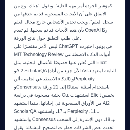
كمؤشر للجودة أمر مهم للغاية”. وتقول: “هناك نوع من
الاتفاق على أن الأبحاث المسحوبة قد تم حذفها من
سجل العلم”، ويجب تحذير الأشخاص خارج مجال العلم
بأن هذه الأبحاث قد تم سحبها. لم تقدم OpenAI ردًا
على طلب التعليق حول نتائج الورقة.
ليس الأمر مقتصرًا على ChatGPT. في يونيو، اختبرت
MIT Technology Review أدوات الذكاء الاصطناعي
التي تُعلن عنها خصيصًا للأعمال البحثية، مثل Elicit
وAi2 ScholarQA (الآن جزء من أداة Asta التابعة لمعهد
الذكاء الاصطناعي لجامعة ألن) وPerplexity
وConsensus، باستخدام أسئلة استنادًا إلى 21 ورقة
بحثية مسحوبة في دراسة Gu. استشهدت Elicit بخمس
من الأوراق المسحوبة في إجاباتها، بينما استشهد Ai2
ScholarQA بـ 17، واستشهد Perplexity بـ 11،
واستشهد Consensus بـ 18، دون الإشارة إلى السحب.
اتخذت بعض الشركات خطوات لتصحيح المشكلة. يقول