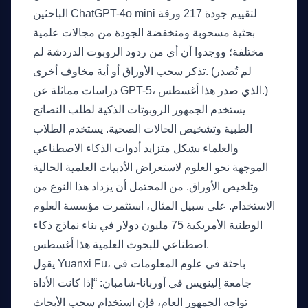
الباحثين ChatGPT-4o mini لتقييم جودة 217 ورقة
بحثية مسحوبة ومنخفضة الجودة من مجالات علمية
مختلفة؛ ووجدوا أن أي من ردود الروبوت الدردشة لم
تذكر سحب الأوراق أو أية مخاوف أخرى. (لم تُصدر
دراسات مماثلة عن GPT-5، الذي صدر هذا أغسطس.)
يستخدم الجمهور الروبوتات الذكية لطلب النصائح
الطبية وتشخيص الحالات الصحية. يستخدم الطلاب
والعلماء بشكل متزايد أدوات الذكاء الاصطناعي
الموجهة نحو العلوم لاستعراض الأدبيات العلمية الحالية
وتلخيص الأوراق. من المحتمل أن يزداد هذا النوع من
الاستخدام. على سبيل المثال، استثمرت مؤسسة العلوم
الوطنية الأمريكية 75 مليون دولار في بناء نماذج ذكاء
اصطناعي للبحوث العلمية هذا أغسطس.
يقول Yuanxi Fu، باحثة في علوم المعلومات في
جامعة إلينويس في أوربانا-شامبان: “إذا كانت الأداة
تواجه الجمهور العام، فإن استخدام سحب الأبحاث