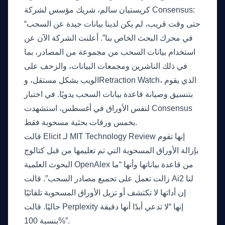
كريستيان سالم، شريك مؤسس لشركة Consensus:
“حتى وقت قريب، لم يكن لدينا بيانات جيدة عن السحب
في محرك البحث الخاص بنا”. أعلنت الشركة الآن عن
استخدام بيانات السحب من مجموعة من المصادر، بما
في ذلك الناشرين ومجمعات البيانات، والزحف على
الويب بشكل مستقل، وRetraction Watch، الذي يقوم
بتنسيق وصيانة قاعدة بيانات السحب يدويًا. في اختبار
لنفس الأوراق في أغسطس، استشهدت Consensus
بخمس ورقات بحثية مسحوبة فقط.
قالت Elicit لـ MIT Technology Review إنها تقوم
بإزالة الأوراق المسحوبة التي تم تعليمها من قبل كتالوج
البحوث العلمية OpenAlex من قاعدة بياناتها وأنها “ما
زالت تعمل على تجميع مصادر السحب”. قالت Ai2 لنا
إن أداتها لا تكتشف أو تزيل الأوراق المسحوبة تلقائيًا
حاليًا. قالت Perplexity إنها “لا تدعي أبدًا أنها دقيقة
بنسبة 100%”.