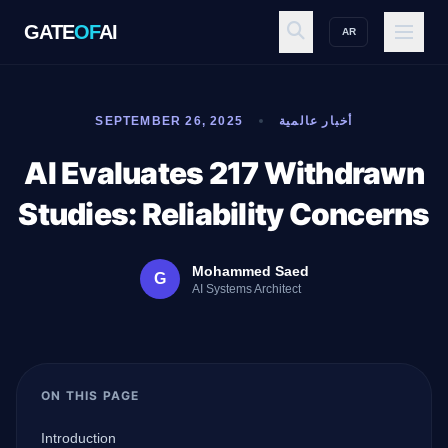
GATE
OF
AI
AR
GATE
OF
AI
أخبار عالمية
SEPTEMBER 26, 2025
Explore
AI Evaluates 217 Withdrawn
Studies: Reliability Concerns
Workspace
Mohammed Saed
G
AI Systems Architect
Ecosystem
ON THIS PAGE
Resources
Introduction