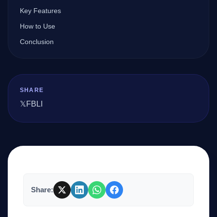
Key Features
How to Use
Company
Conclusion
Login
SHARE
𝕏
FB
LI
العربية
Share: