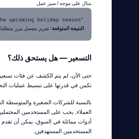
مثال على موجه / سير عمل
"Accio, analyze last quarter's sales data and predict inventory needs for the upcoming holiday season."

النتيجة المتوقعة:
تقرير مفصل يبرز متطلبات
التسعير — هل يستحق ذلك؟
تكمن في قدرتها على تبسيط عمليات التجارة
أدوات مماثلة في السوق، يمكن أن تقدم ال
المستخدمين المستهدفين.