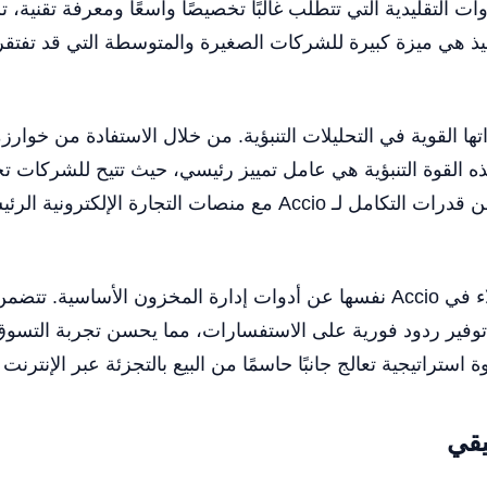
 هي ميزة كبيرة للشركات الصغيرة والمتوسطة التي قد تفتقر إلى 
قنية، تبرز Accio بفضل قدراتها القوية في التحليلات التنبؤية. من خلال الاستف
هذه القوة التنبؤية هي عامل تمييز رئيسي، حيث تتيح للشركات
بدلاً من رد الفعل. بالإضافة إلى ذلك، تضمن قدرات التكامل لـ o
علاوة على ذلك، تميز ميزات تفاعل العملاء في Accio نفسها عن أدوات إدارة الم
توفير ردود فورية على الاستفسارات، مما يحسن تجربة التسوق
استراتيجية تعالج جانبًا حاسمًا من البيع بالتجزئة عبر الإنترنت
يقي