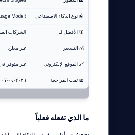
🏢 المطور
Technologies
🤖 نوع الذكاء الاصطناعي
uage Model)
🎯 الأفضل لـ
الشركات الصغي
💰 التسعير
غير معلن
🔗 الموقع الإلكتروني
غير متوفر في
📅 تمت المراجعة
٢٠٢٦-٠٤-٠٧
ما الذي تفعله فعلياً