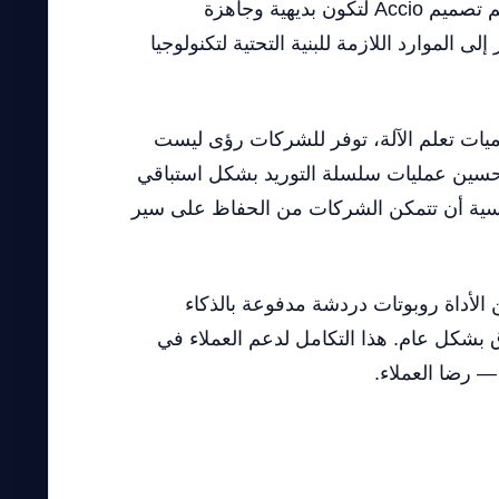
لإدارة التجارة الإلكترونية. على عكس الأدوات التقليدية التي تتطلب غالبًا تخصيصًا واسعًا ومعرفة تقنية، تم تصميم Accio لتكون بديهية وجاهزة
الموارد اللازمة للبنية التحتية لتكنولوجيا
ادة من خوارزميات تعلم الآلة، توفر للشركات رؤى ليست
 تحسين عمليات سلسلة التوريد بشكل استباقي
Acci مع منصات التجارة الإلكترونية الرئيسية أن تتمكن الشركات من الحفاظ على سير
خزون الأساسية. تتضمن الأداة روبوتات دردشة مدفوعة بالذكاء
 بشكل عام. هذا التكامل لدعم العملاء في
 — رضا العملاء.