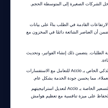
ء داخل الشركات الصغيرة إلى المتوسطة الحجم.
دم مخطط المخزون في متجر تجزئة عبر الإنترنت متوسط الحجم Accio للتنبؤ بالارتفاعات القادمة في الطلب بناءً على بيانات
يضمن أن العناصر الشائعة دائمًا في المخزون مع
كترونية في متجر بوتيك من Accio لأتمتة سير عمل معالجة الطلبات. يتضمن ذلك إنشاء الفواتير، وتحديث
ءة.
تحسين دعم العملاء: يستخدم ممثل خدمة العملاء في متجر تجزئة للأزياء عبر الإنترنت روبوت الدردشة الذكي الخاص بـ Accio للتعامل مع الاستفسارات
 للعملاء، مما يحسن جودة الخدمة بشكل عام.
تعديل استراتيجية التسعير: يستخدم فريق المبيعات في منصة تجارة إلكترونية للسلع المنزلية اقتراحات التسعير الخاصة بـ Accio لتعديل استراتيجيتهم
الحفاظ على ميزة تنافسية مع تعظيم هوامش