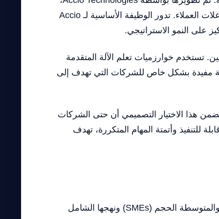
Accio هي أداة مدفوعة بالذكاء الاصطناعي مصممة لتعزيز كفاءة العمليات في منصات التجارة الإلكترونية. تم تطويرها بواسطة Accio Technologies،
وتستفيد هذه الأداة من نموذج لغة كبير (LLM) لمساعدة الشركات في إدارة سلاسل التوريد وتحسين تفاعلات العملاء. تدور الوظيفة الأساسية لـ Accio
يز على النمو الاستراتيجي.
ين. تستخدم خوارزميات تعلم الآلة المتقدمة
نبؤية مفيدة بشكل خاص للشركات التي تهدف إلى
تشغيل. يضمن هذا الاختيار التصميمي أن حتى الشركات
لة للتنفيذ وأتمتة المهام المتكررة، تهدف
في سوق مشبع بحلول التجارة الإلكترونية، تميز Accio نفسها من خلال تركيزها على الشركات الصغيرة والمتوسطة الحجم (SMEs) ونهجها الشامل