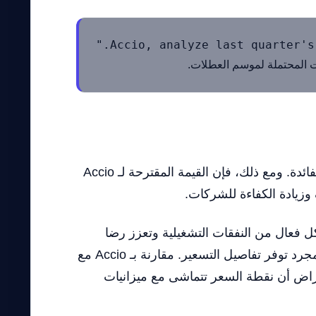
ت المحتملة لموسم العطلات.
حتى الآن، لم يتم الكشف عن فئات تسعير Accio، مما يجعل من الصعب تقديم تحليل مفصل للتكلفة والفائدة. ومع ذلك، فإن القيمة المقترحة لـ Accio
 وزيادة الكفاءة للشركات.
ر الاستثمار في Accio إذا كانت الأداة تقلل بشكل فعال من النفقات التشغيلية وتعزز رضا
العملاء. يجب على المستخدمين المحتملين موازنة التحسينات المتوقعة في الإنتاجية مقابل تكلفة الأداة بمجرد توفر تفاصيل التسعير. مقارنة بـ Accio مع
فتراض أن نقطة السعر تتماشى مع ميزانيات