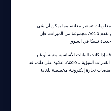
وظة هو عدم وجود معلومات تسعير معلنة، مما يمكن أن يثني
العملاء المحتملين الذين يحتاجون إلى الشفافية لاتخاذ قرارات شراء مستنيرة. بالإضافة إلى ذلك، في حين تقدم Accio مجموعة من الميزات، فإن
جديدة نسبيًا في السوق.
إذا كانت البيانات الأساسية معيبة أو غير
مكتملة. قد تجد الشركات التي لا تمتلك نظامًا قويًا لجمع وإدارة البيانات صعوبة في الاستفادة الكاملة من القدرات التنبؤية لـ Accio. علاوة على ذلك، قد
 منصات تجارة إلكترونية مخصصة للغاية.