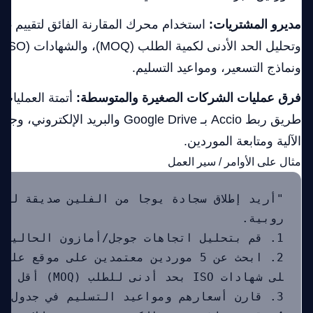
مديرو المشتريات:
وتحل
ونماذج التسعير، ومواعيد التسليم.
فرق عمليات الشركات الصغيرة والمتوسطة:
أتمتة العمليات 
طريق ربط Accio بـ Google Drive والبريد
الآلية ومتابعة الموردين.
مثال على الأوامر / سير العمل
"أريد إطلاق سجادة يوجا من الفلين صديقة للبي
2. ابحث عن 5 موردين معتمدين على موقع 