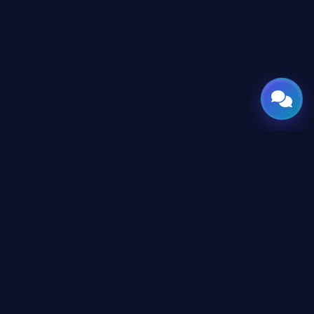
GATE
OF
AI
بوابتك العالمية للذكاء الاصطناعي — صُممت وهُندست في
المنطقة العربية برؤية تعبر الحدود.