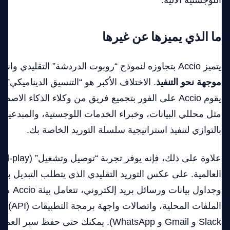
اللوجستية الآلية.
ما الذي يميزها عن غيرها
يتميز Accio بتجاوزه لنموذج “روبوت الدردشة” التقليدي وانتقاله إلى
موجهة نحو التنفيذ
. الاختلاف الأكبر هو “التنسيق الديناميكي”. 
يقوم Accio على الفور بتجميع فريق من وكلاء الذكاء ا
مثل محللي البيانات، وخبراء الخدمات اللوجستية، والمبدعين
بالتوازي لتنفيذ استراتيجية سلسلة التوريد الخاصة بك.
وجداول بيان
الملفات الم
Slack و Gmail و WhatsApp). يمكنك حتى حفظ س