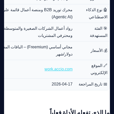
🤖 نوع الذكاء
محرك توريد B2B ومنصة أعمال قائمة ع
الاصطناعي
(Agentic AI)
🎯 الفئة
رواد أعمال الشركات الصغيرة والمتوسطة، بائع
المستهدفة
ومحترفي المشتريات
💰 الأسعار
دولار/شهر
🔗 الموقع
work.accio.com
الإلكتروني
📅 تاريخ المراجعة
2026-04-17
ما الذي تفعله الأداة فعلياً