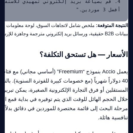
أفضل 3 موردين."

النتيجة المتوقعة:
ملخص شامل لاتجاهات السوق، لوحة معلومات منسق
ببيانات B2B حقيقية، ورسائل بريد إلكتروني مترجمة وجاهزة للإرسال.
الأسعار — هل تستحق التكلفة؟
يعمل Accio بنموذج “Freemium” (أساسي مجا
40 دولاراً شهرياً (مع خصومات كبيرة للفوترة السنوية). بالنس
المستقلين أو فرق التجارة الإلكترونية الصغيرة، يمكن تبرير 
خلال الحجم الهائل للوقت الذي يتم توفيره في بداية قمع التور
مرحلة البحث إلى قائمة مختصرة للموردين في دقائق بدلاً من
تنافسية هائلة.