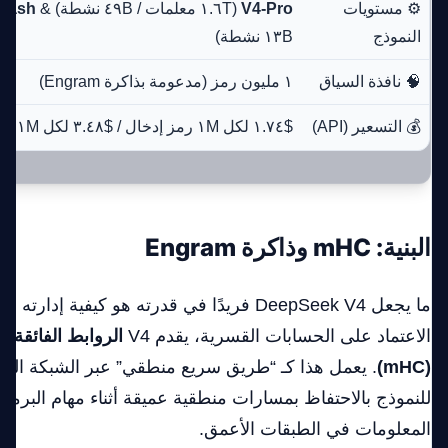
⚙️ مستويات
V4-Pro
(١.٦T معلمات / ٤٩B نشطة) &
Flash
النموذج
١٣B نشطة)
🧠 نافذة السياق
١ مليون رمز (مدعومة بذاكرة Engram)
💰 التسعير (API)
$١.٧٤ لكل ١M رمز إدخال / $٣.٤٨ لكل ١M رمز إخراج
البنية: mHC وذاكرة Engram
ما يجعل DeepSeek V4 فريدًا في قدرته هو كيفية إد
الاعتماد على الحسابات القسرية، يقدم V4
الروابط الفائقة ا
(mHC)
. يعمل هذا كـ “طريق سريع منطقي” عبر الشبكة الع
للنموذج بالاحتفاظ بمسارات منطقية عميقة أثناء مهام البرم
المعلومات في الطبقات الأعمق.