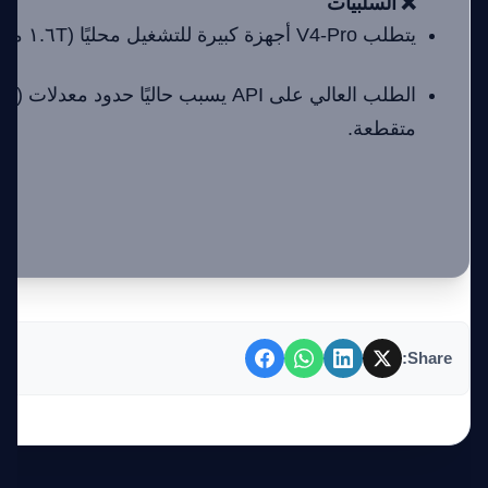
❌ السلبيات
يتطلب V4-Pro أجهزة كبيرة للتشغيل محليًا (١.٦T معلمات).
متقطعة.
Share: