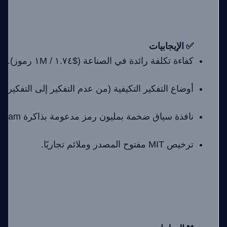
✅ الإيجابيات
كفاءة تكلفة رائدة في الصناعة ($١.٧٤ / ١M رموز).
أوضاع التفكير التكيفية (من عدم التفكير إلى التفكير ا
نافذة سياق ضخمة بمليون رمز مدعومة بذاكرة Engram.
ترخيص MIT مفتوح المصدر وملائم تجاريًا.