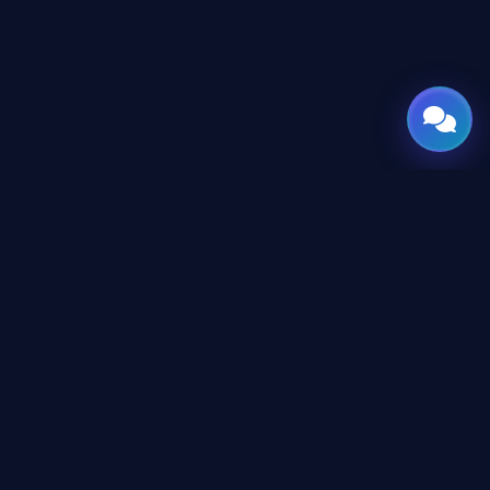
GATE
OF
AI
بوابتك العالمية للذكاء الاصطناعي — صُممت وهُندست في
المنطقة العربية برؤية تعبر الحدود.
المحتوى