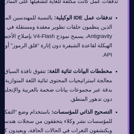
تدفقات عمل كانت مكلفة للغاية لتشغيلها على النماذج 
تدفقات عمل IDE الوكيلية:
بالنسبة للمهندسين المعمار
Antigravity، يسمح نموذج -Flash
الهيكلة لقاعدة الشيفرة دون إثارة “قلق الرموز” أو ا
API.
مخططات البيانات ثنائية اللغة:
تتفوق نافذة السياق ب
معالجة استراتيجيات المحتوى ثنائية اللغة المتوازية، مم
بدقة عبر مجموعات بيانات ضخمة بالعربية والإنجليز
دون تدهور المنطق.
التصحيح الذاتي للمؤسسات:
باستخدام وضع “التفكير
للمؤسسات نشر وكلاء يتحققون من سجلات هندسة ا
ويكتشفون الثغرات في الحالات الحافة، ويعيدون كتاب