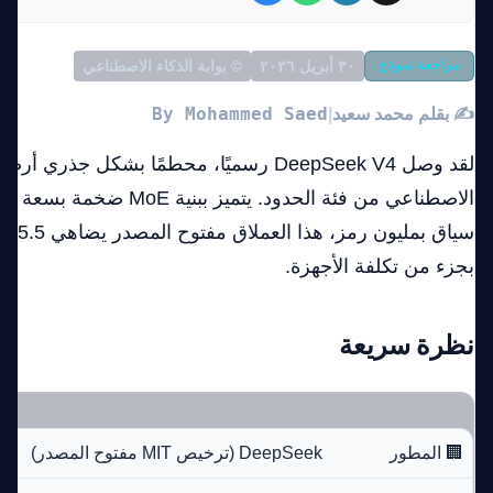
مراجعة نموذج
٣٠ أبريل ٢٠٢٦
© بوابة الذكاء الاصطناعي
By Mohammed Saed
✍️ بقلم محمد سعيد
|
لقد وصل DeepSeek V4 رسميًا، محطمًا بشكل جذري 
بجزء من تكلفة الأجهزة.
نظرة سريعة
🏢 المطور
DeepSeek (ترخيص MIT مفتوح المصدر)