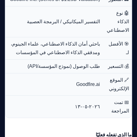
🤖 نوع
الذكاء
التفسير الميكانيكي / البرمجة العصبية
الاصطناعي
🎯 الأفضل
باحثي أمان الذكاء الاصطناعي، علماء الجينوم،
لـ
ومدققي الذكاء الاصطناعي في المؤسسات
💰 التسعير
طلب الوصول (نموذج المؤسسة/API)
🔗 الموقع
Goodfire.ai
الإلكتروني
📅 تمت
٢٠٢٦-٠٥-١٣
المراجعة
ما الذي تفعله فعليًا