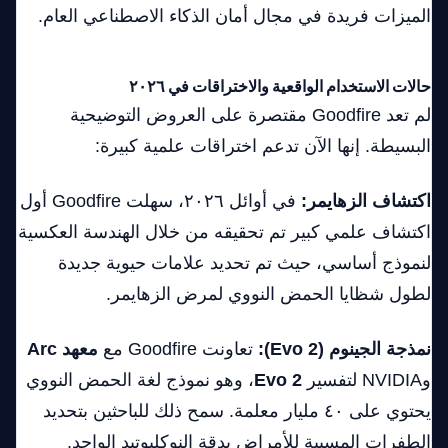
الميزات فريدة في مجال أمان الذكاء الاصطناعي العام.
حالات الاستخدام الواقعية والاختراقات في ٢٠٢٦
لم تعد Goodfire مقتصرة على العروض التوضيحية
البسيطة. إنها الآن تدعم اختراقات علمية كبيرة:
اكتشاف الزهايمر:
في أوائل ٢٠٢٦، سهلت Goodfire أول
اكتشاف علمي كبير تم تحقيقه من خلال الهندسة العكسية
لنموذج أساسي، حيث تم تحديد علامات حيوية جديدة
لطول شظايا الحمض النووي لمرض الزهايمر.
نمذجة الجينوم (Evo 2):
تعاونت Goodfire مع
معهد Arc
وNVIDIA لتفسير
Evo 2
، وهو نموذج لغة الحمض النووي
يحتوي على ٤٠ مليار معلمة. سمح ذلك للباحثين بتحديد
الطفرات المسببة للأمراض بدقة النوكليوتيد الواحد.