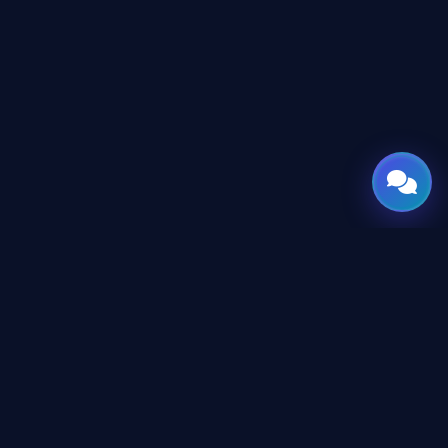
GATE
OF
AI
جميع الحقوق محفوظة © 2026 GateOfAI, LLC — دلاوير، الولايات
المتحدة الأمريكية. هُندست بعقول عربية. بُنيت للعالم.