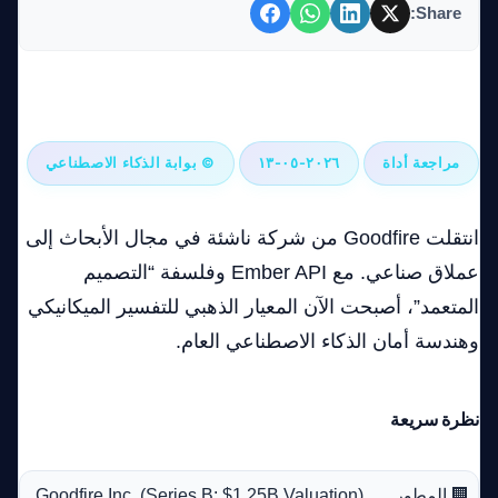
Share:
Goodfire: أداة تفسير نماذج الذكاء الاصطناعي التي تدفع حدود
أمان الذكاء الاصطناعي العام
مراجعة أداة
٢٠٢٦-٠٥-١٣
© بوابة الذكاء الاصطناعي
انتقلت Goodfire من شركة ناشئة في مجال الأبحاث إلى
عملاق صناعي. مع Ember API وفلسفة “التصميم
المتعمد”، أصبحت الآن المعيار الذهبي للتفسير الميكانيكي
وهندسة أمان الذكاء الاصطناعي العام.
نظرة سريعة
🏢 المطور
Goodfire Inc. (Series B: $1.25B Valuation)