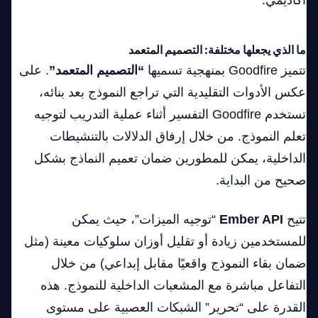
أكاديمي.
ما الذي يجعلها مختلفة: التصميم المتعمد
تتميز Goodfire بمنهجية تسميها
“التصميم المتعمد”
. على
عكس الأدوات التقليدية التي تراجع النموذج بعد بنائه،
تستخدم Goodfire التفسير أثناء عملية التدريب لتوجيه
تعلم النموذج. من خلال إرفاق الدلالات بالتنشيطات
الداخلية، يمكن للمطورين ضمان تعميم النماذج بشكل
صحيح من البداية.
تتيح
Ember API
“توجيه الميزات”، حيث يمكن
للمستخدمين زيادة أو تقليل أوزان سلوكيات معينة (مثل
ضمان بقاء النموذج واقعيًا مقابل إبداعي) من خلال
التفاعل مباشرة مع المشعبات الداخلية للنموذج. هذه
القدرة على “تحرير” الشبكات العصبية على مستوى