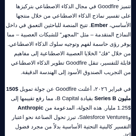
تتميز Goodfire في مجال الذكاء الاصطناعي بتركيزها
على تفسير نماذج الذكاء الاصطناعي من خلال منتجها
الأساسي،
Ember
. تتيح المنصة للباحثين التعمق في داخل
النماذج المتقدمة – مثل “المجهر” للشبكات العصبية – مما
يوفر رؤى حاسمة لفهم وتوجيه سلوك الذكاء الاصطناعي.
من خلال “فك” الخلايا العصبية الاصطناعية إلى مفاهيم
قابلة للتفسير، تنقل Goodfire تطوير الذكاء الاصطناعي
من التجريب الصندوق الأسود إلى الهندسة الدقيقة.
في فبراير ٢٠٢٦، أعلنت Goodfire عن جولة تمويل
$150
مليون Series B
بقيادة B Capital، مما رفع تقييمها إلى
$1.25 مليار. هذه الجولة، المدعومة من
Anthropic
وSalesforce Ventures، تبرز تحول الصناعة نحو اعتبار
التفسير كالبنية التحتية الأساسية بدلاً من مجرد فضول