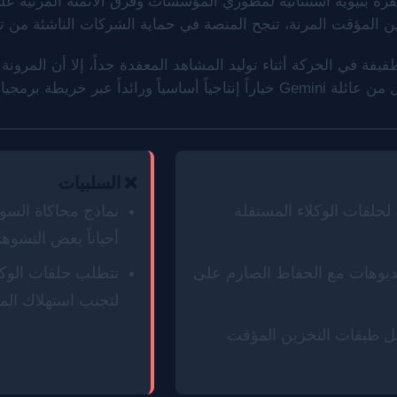
ل نظام العمل الحالي لـ Gemini قفزة بنيوية استثنائية لمطوري المؤسسات وفرق الأ
زين المؤقت المرنة، تنجح المنصة في حماية الشركات الناشئة من
 في الحركة أثناء توليد المشاهد المعقدة جداً، إلا أن المرونة ال
يات الـ SaaS العالمية حالياً.
❌ السلبيات
لحلقات الوكلاء المستقلة
نماذج محاكاة السوا
أحياناً بعض التشوه
يديوهات مع الحفاظ الصارم على
تتطلب حلقات الوكل
لتجنب استهلاك المي
ل طبقات التخزين المؤقت