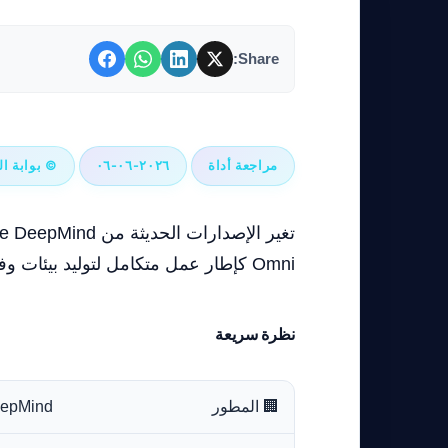
Share:
نماذج الذكاء الاصطناعي من جوجل Gemini: ثورة في الذكاء الاصطناعي بالسرعة والدقة
مراجعة أداة
٢٠٢٦-٠٦-٠٦
© بوابة ال
Omni كإطار عمل متكامل لتوليد بيئات وفيديوهات مبنية على الفيزياء المتناسقة.
نظرة سريعة
🏢 المطور
eepMind