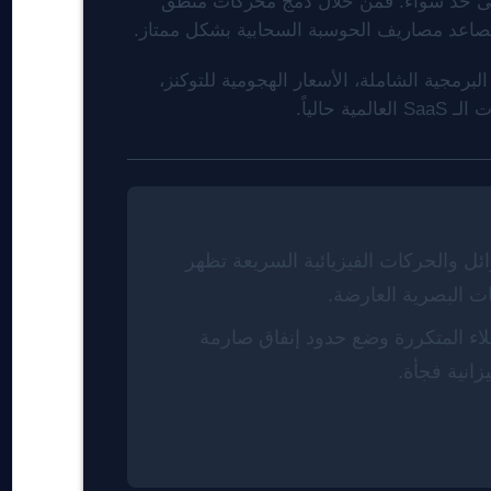
تمتة المرئية على حد سواء. فمن خلال دمج محركات منطق
 تصاعد مصاريف الحوسبة السحابية بشكل ممتاز.
برمجية الشاملة، الأسعار الهجومية للتوكنز،
ئل والحركات الفيزيائية السريعة تظهر
ات البصرية العارضة.
اء المتكررة وضع حدود إنفاق صارمة
زانية فجأة.