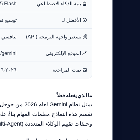
🤖 بنية الذكاء الاصطناعي
Gemini 3.5 Flash (نواة الوكلاء) و mni
🎯 الأفضل لـ
توسيع نطاق و
💰 تسعير واجهة البرمجة (API)
تنافسي للغاية (تبدأ فئ
🔗 الموقع الإلكتروني
/gemini
📅 تمت المراجعة
٢٠٢٦-٠٦-٠٦
ما الذي يفعله فعلاً
يمثل نظام ini
تقسم هذه النماذج معلمات المهام بناءً على
وحلقات تقييم الوكلاء المتعددة (Multi-Agent)، وإعادة بناء الأكواد البرمجية بشكل مستقل بسرعة تفوق الإصدارات السابقة بأربعة أضعاف.