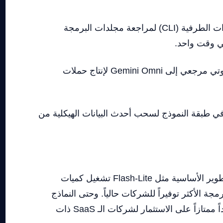
يدمج مهندسو النظم واجهة برمجة تطبيقات 3.5 Flash مباشرة في أدوات الطرفية (CLI) لمراجعة مجلدات البرمجة
تمرر فرق الإنتاج الإبداعي صورة منتج عالية الدقة مع ملف صهير صوتي مرجعي إلى Gemini Omni لإنتاج حملات
ي طبقة النموذج لسحب أحدث البيانات الهيكلية من
تحافظ جوجل على مسار هجومي شرس في خفض تكلفة البنية التحتية للذكاء الاصطناعي. تتيح فئات التطوير الأساسية مثل Flash-Lite تشغيل كميات
رد، مما يجعلها واجهة البرمجة الأكثر توفيراً للشركات حالياً. وحتى النماذج
المتقدمة مثل Gemini 3.1 Pro تظل تنافسية للغاية بمعدل 2.00$ لكل مليون توكن وارد، مما يضمن عائداً ممتازاً على الاستثمار لشركات الـ SaaS ذات