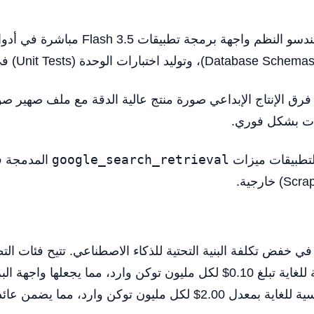
صات بشكل فوري.
تطبيقات ميزات
google_search_retrieval
المدمجة ف
ضخمة من تدفقات العمل بتكلفة منخفضة للغاية تبلغ 0.10$ لكل مليون توكن وا