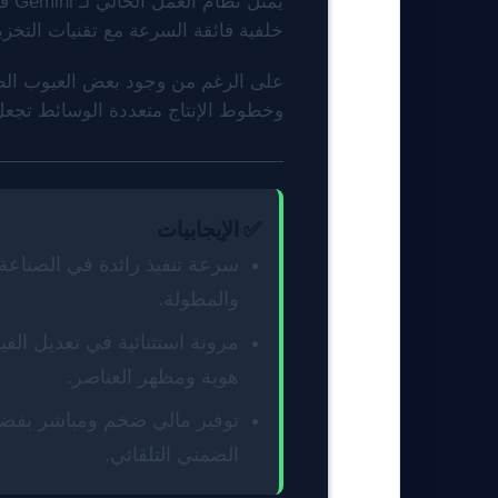
يمث
خلفية فائقة السرعة مع تقنيات التخ
على الرغم من وجود بعض العيوب الطفيفة
وخطوط الإنتاج متعددة الوسائط تجعل من عائلة Gemini خياراً إنتاجياً أساسياً ورائداً عبر خريطة برمج
✅ الإيجابيات
سرعة تنفيذ رائدة في الصناعة 
والمطولة.
مرونة استثنائية في تعديل الف
هوية ومظهر العناصر.
توفير مالي ضخم ومباشر بفض
الضمني التلقائي.