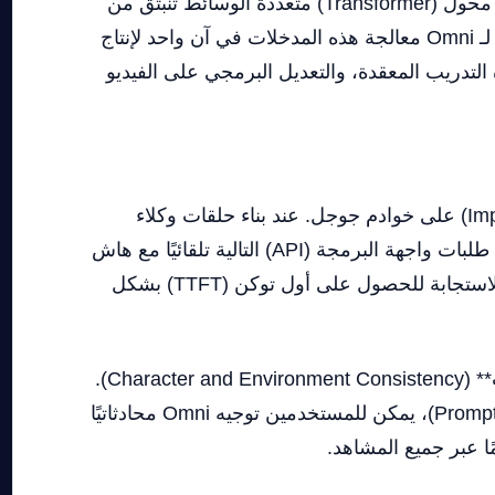
. وباعتباره طبقة محول (Transformer) متعددة الوسائط تنبثق من
بنية موحدة ناتجة عن تفاعل النصوص، الصور، التسجيلات الصوتية الخام، واللقاطات التاريخية معاً، يمكن لـ Omni معالجة هذه المدخلات في آن واحد لإنتاج
ة التدريب المعقدة، والتعديل البرمجي على الفيديو
تثبت المنصة تفوقها التقني من خلال ميزة **التخزين المؤقت الضمني للسياق** (Implicit Context Caching) على خوادم جوجل. عند بناء حلقات وكلاء
طويلة الأمد أو مراجعة قواعد أكواد برمجية ضخمة داخل مشاريع Next.js أو Python الخاصة بك، تترابط طلبات واجهة البرمجة (API) التالية تلقائيًا مع هاش
التوكنز المخزن مؤقتًا على وحدات معالجة الموتر (TPUs) من الجيل الثامن. يؤدي هذا إلى تقليص زمن الاستجابة للحصول على أول توكن (TTFT) بشكل
بالإضافة إلى ذلك، يضع Gemini Omni سابقة مذهلة من خلال فرض **التناسق التام للشخصيات والبيئات** (Character and Environment Consistency).
على عكس أدوات توليد الفيديو التقليدية التي تبني بيئات عشوائية جديدة تمامًا مع كل تعديل على النص (Prompt)، يمكن للمستخدمين توجيه Omni محادثاتيًا
ًا عبر جميع المشاهد.