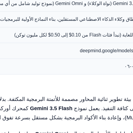
Gemini O (نموذج توليد شامل من أي مدخل لأي مخرج)
كلاء الذكاء الاصطناعي المستقلين، بناء النماذج الأولية للبرمجيات كاملة المطور (Full-Stack)، وهن
ات Flash من 0.10$ إلى 0.50$ لكل مليون توكن)
deepmind.google/models
Gem لعام 2026 من جوجل بيئة تطوير ثنائية المحاور مصممة للأتمتة البرمجية ال
 كثافة التنفيذ. يعمل نموذج
Gemini 3.5 Flash
كمحرك أوركست