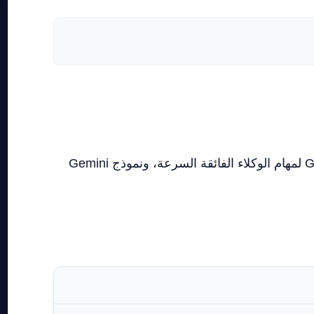
تغير الإصدارات الحديثة من Google DeepMind ملامح بيئات التطوير، عبر نشر نموذج Gemini 3.5 Flash لمهام الوكلاء الفائقة السرعة، ونموذج Gemini