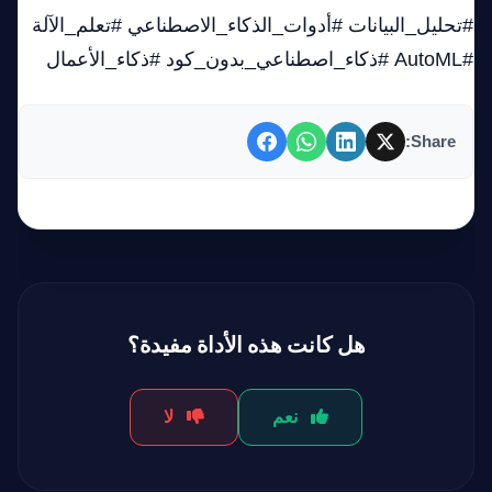
#تحليل_البيانات #أدوات_الذكاء_الاصطناعي #تعلم_الآلة
#AutoML #ذكاء_اصطناعي_بدون_كود #ذكاء_الأعمال
Share:
هل كانت هذه الأداة مفيدة؟
نعم
لا