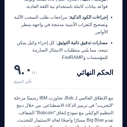
قواعد بيانات كاملة باستخدام نية اللغة العادية.
إجراءات الكود الذكية:
مراجعات طلب السحب الآلية
وتصحيح الثغرات الأمنية مدمجة في واجهة سطر
الأوامر.
مسارات تدقيق ذاتية التوثيق:
كل إجراء وكيل يمكن
تتبعه، مما يلبي متطلبات الامتثال الصارمة
مرشد بوابة الذكاء الاصطناعي
للمؤسسات وFedRAMP.
نشط للخدمة
٩.٠
الحكم النهائي
/١٠
تأثير السوق
مع الإطلاق العالمي لـ Bob، تجاوزت IBM رسميًا مرحلة
“التجريب” في ترميز الذكاء الاصطناعي. من خلال دمج
التنظيم الوكيلي مع نموذج إنفاق “Bobcoin” الشفاف،
تقدم Big Blue مسارًا واضحًا لعائد الاستثمار للتحديث.