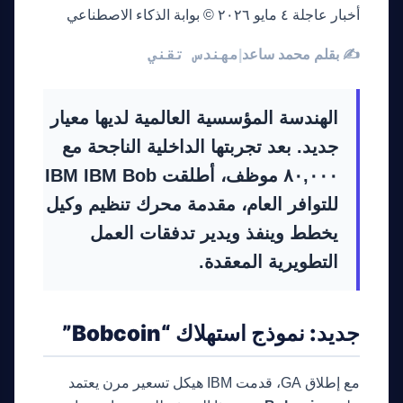
أخبار عاجلة
٤ مايو ٢٠٢٦
© بوابة الذكاء الاصطناعي
مهندس تقني
✍️ بقلم محمد ساعد
|
الهندسة المؤسسية العالمية لديها معيار
جديد. بعد تجربتها الداخلية الناجحة مع
٨٠,٠٠٠ موظف، أطلقت IBM
IBM Bob
للتوافر العام، مقدمة محرك تنظيم وكيل
يخطط وينفذ ويدير تدفقات العمل
التطويرية المعقدة.
جديد: نموذج استهلاك “Bobcoin”
مع إطلاق GA، قدمت IBM هيكل تسعير مرن يعتمد