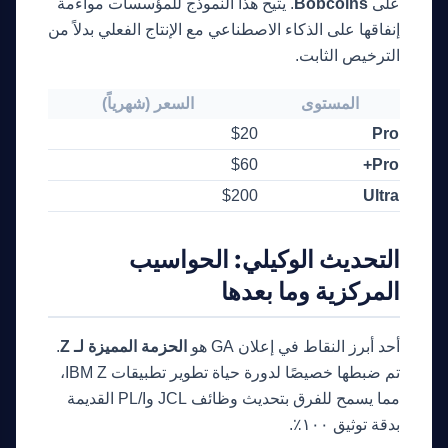
على
Bobcoins
. يتيح هذا النموذج للمؤسسات مواءمة
إنفاقها على الذكاء الاصطناعي مع الإنتاج الفعلي بدلاً من
الترخيص الثابت.
المستوى
السعر (شهرياً)
40 Bobcoins
$20
Pro
160 Bobcoins
$60
Pro+
500 Bobcoins
$200
Ultra
التحديث الوكيلي: الحواسيب
المركزية وما بعدها
أحد أبرز النقاط في إعلان GA هو
الحزمة المميزة لـ Z
.
تم ضبطها خصيصًا لدورة حياة تطوير تطبيقات IBM Z،
مما يسمح للفرق بتحديث وظائف JCL وPL/I القديمة
بدقة توثيق ١٠٠٪.