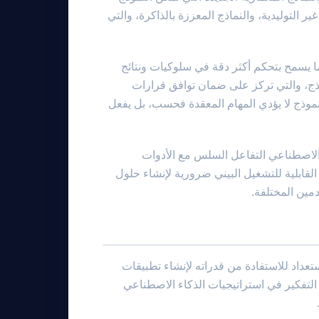
ر التوليدية، والنماذج المعززة بالذاكرة، والتي
مما يسمح بتحكم أكثر دقة في سلوكيات ونتائج
وذج، والتي تركز على ضمان توافق قرارات
 نموذج لا يؤدي المهام المعقدة فحسب، بل يفعل
Muse Spar في نظام Meta البيئي للذكاء الاصطناعي التفاعل السلس مع الأدوات
لقابلية للتشغيل البيني ضرورية لإنشاء حلول
مين المختلفة.
ت الاستعداد للاستفادة من قدراته لإنشاء تطبيقات
التفكير في استراتيجيات الذكاء الاصطناعي