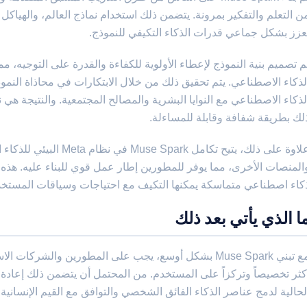
ن التعلم والتفكير بمرونة. يتضمن ذلك استخدام نماذج العالم، والهياكل غي
عزز بشكل جماعي قدرات الذكاء التكيفي للنموذج.
م تصميم بنية النموذج لإعطاء الأولوية للكفاءة والقدرة على التوجيه، 
لذكاء الاصطناعي. يتم تحقيق ذلك من خلال الابتكارات في محاذاة النم
لذكاء الاصطناعي مع النوايا البشرية والمصالح المجتمعية. والنتيجة هي
لك بطريقة شفافة وقابلة للمساءلة.
علاوة على ذلك، يتيح تكامل k
المنصات الأخرى، مما يوفر للمطورين إطار عمل قوي للبناء عليه. هذه ا
كاء اصطناعي متماسكة يمكنها التكيف مع احتياجات وسياقات المستخد
ا الذي يأتي بعد ذلك
مع تبني Muse Spark بشكل أوسع، يجب على المطورين والشركا
كثر تخصيصاً وتركزاً على المستخدم. من المحتمل أن يتضمن ذلك إعادة 
لحالية لدمج عناصر الذكاء الفائق الشخصي والتوافق مع القيم الإنسانية.