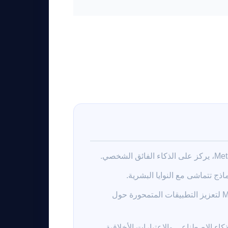
ماذج تتماشى مع النوايا البشرية.
يجب على المطورين استكشاف القدرات الجديدة لـ Muse Spark لتعزيز التطبيقات المتمحورة حول