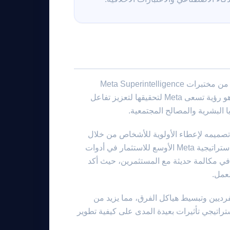
في ٨ أبريل ٢٠٢٦، أعلنت Meta عن إطلاق Muse Spark، النموذج الأول من مختبرات Meta Superintelligence
الجديدة. تم تصميم هذا النموذج لتعزيز مفهوم الذكاء الفائق الشخصي، وهو رؤية تسعى Meta لتحقيقها لتعزيز تفاعل
 البشرية والمصالح المجتمعية.
حيث تم تصميمه لإعطاء الأولوية للأشخاص من خلال
دمج فهم أساسي أعمق، وقدرة توجيه محسنة، وكفاءة. يتماشى هذا مع استراتيجية Meta الأوسع للاستثمار في أدوات
 في مكالمة حديثة مع المستثمرين، حيث أكد
لعمل.
فع مستوى المساهمين الفرديين وتبسيط هياكل الفرق، مما يزيد من
ستراتيجي تأثيرات بعيدة المدى على كيفية تطوير