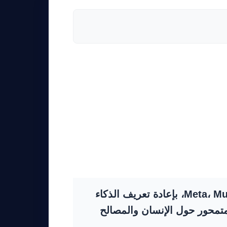
وعد نموذج الذكاء الاصطناعي الأحدث من Meta، Muse Spark، بإعادة تعريف الذكاء
متمحور حول الإنسان والمصالح