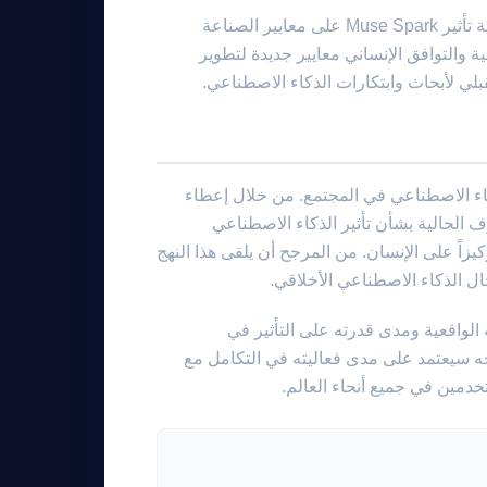
يجب على الباحثين والممارسين في مجال الذكاء الاصطناعي أيضاً مراقبة تأثير Muse Spark على معايير الصناعة
 والتوافق الإنساني معايير جديدة لتطوير
بلي لأبحاث وابتكارات الذكاء الاصطناعي.
عريف دور الذكاء الاصطناعي في المجتمع. من خلال إعطاء
لفائق الشخصي والتوافق الأخلاقي، لا تعالج Meta المخاوف الحالية بشأن تأثير الذكاء الاصطناعي
اً على الإنسان. من المرجح أن يلقى هذا النهج
 Muse Spark سيكون في تطبيقاته الواقعية ومدى قدرته على التأثير في
ه سيعتمد على مدى فعاليته في التكامل مع
خدمين في جميع أنحاء العالم.