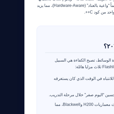
أو CUDA محسنة. يضمن ذلك أن تكون آلية الانتباه دائماً “واعية بالعتاد” (Hardware-Aware)، مما يزيد
من كود C++.
دة الوسائط، تصبح الكفاءة هي السبيل
لانتباه في الوقت الذي كان يستغرقه
سين “اليوم صفر” خلال مرحلة التدريب.
تم بناء Flashlight خصيصاً لأحدث معماريات H200 وBlackwell، مما