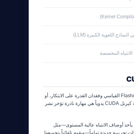
لسنوات، واجه مجتمع الذكاء الاصطناعي معضلة: إما استخدام FlashAttention القياسي وفقدان القدرة على الابتكار، أو
كتابة آليات انتباه مخصصة والمعاناة من انخفاض هائل في الأداء. إن كتابة كيرنل CUDA يدوياً هي مهارة نادرة تؤخر نشر
اً لهذه المقايضة. إنه مترجم (Compiler) يأخذ أوصاف الانتباه عالية المستوى—مثل
Gr)، أو Sliding Window، أو حتى متغيرات تجريبية جديدة تماماً—ويقوم تلقائياً بتجميعها