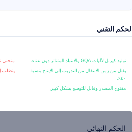
لحكم التقني
✅ ميزة “Flashlight”
❌ القيود
توليد كيرنل لآليات GQA والانتباه المتناثر دون عناء.
منحنى ت
يقلل من زمن الانتقال من التدريب إلى الإنتاج بنسبة
يتطلب إصدار PyTorch 2.5+ 
٤٠٪.
مفتوح المصدر وقابل للتوسع بشكل كبير.
الحكم النهائي