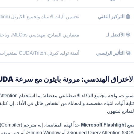
🤖 التركيز التقني
تحسين آليات الانتباه وتجميع الكيرنل (Kernel Compilation)
🎯 الأفضل لـ
معماريي النماذج، مهندسي MLOps، وباحثي النماذج اللغوية الكبيرة (LLM)
🚀 التأثير الرئيسي
أتمتة توليد كيرنل CUDA/Triton لمتغيرات الانتباه المخصصة
لاختراق الهندسي: مرونة بايثون مع سرعة CUDA
لنماذج لشهور.
ضع
Microsoft Flashlight
حد
ouped Query Attention (GQA