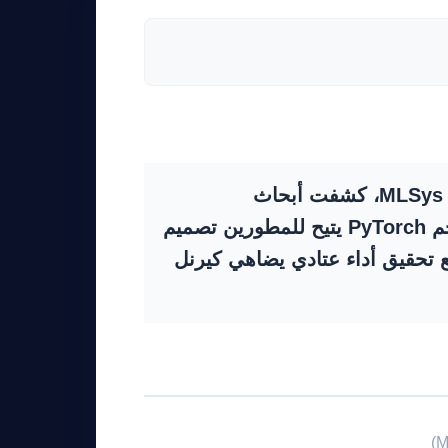
لقد تم كسر “عنق زجاجة الكيرنل”. في مؤتمر MLSys 2026، كشفت أبحاث
، وهو إطار عمل لمترجم PyTorch يتيح للمطورين تصميم
ع تحقيق أداء عتادي يضاهي كيرنل