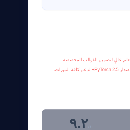
علم عالٍ لتصميم القوالب المخصصة.
لدعم كافة الميزات.
٩.٢
/١٠