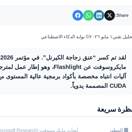
Share:
حليل تقني
١ مايو ٢٠٢٦
© بوابة الذكاء الاصطناعي
مايكروسوفت عن
Flashlight
آليات انتباه مخصصة بأكواد برمجية عالية المستوى م
CUDA المصممة يدوياً.
ظرة سريعة
🏢 المطور
أبحاث مايكروسوفت (Microsoft Research)