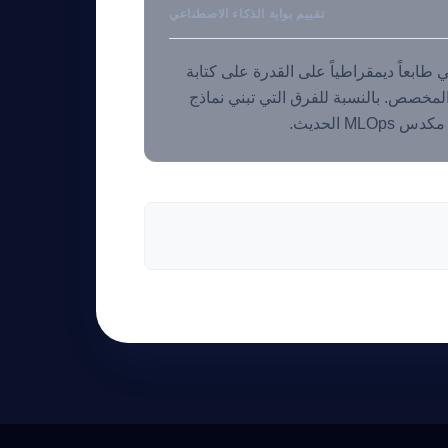
تقييم بوابة الذكاء الاصطناعي
ة. فهو يضفي طابعاً ديمقراطياً على القدرة على كتابة
علياً احتكار NVIDIA لتحسين الانتباه المخصص. بالنسبة للفرق التي تبني نماذج