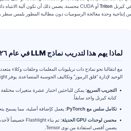
ي كيرنل
Triton
ن إنتاجية وحدة معالجة الرسوميات دون مطالبة المطور بلمس سطر واحد 
لماذا يهم هذا لتدريب نماذج LLM في عام ٢٠٢٦؟
مع انتقالنا نحو نماذج ذات تريليونات المعلمات وحلقات وكلاء متعد
الوحيد لإدارة “قلق الرموز” وتكاليف الحوسبة المتصاعدة. يوفر Flashlight ثلاث مزايا هائلة:
التجريب السريع:
يمكن للباحثين اختبار عشرة متغيرات مختلفة ل
كتابة كيرنل واحد سابقاً.
تكامل سلس مع PyTorch:
يعمل كإضافة أصلية، مما يسمح بتح
محسن لوحدات GPU الحديثة:
يضمن أقصى استفادة من نوى Tensor.