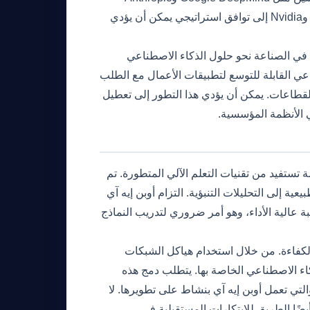
للابتكار بسرعة. يشير الدعم المالي من عمالقة التكنولوجيا مثل أمازون وNvidia إلى توافق استراتيجي يمكن أن يؤدي
 في الصناعة نحو حلول الذكاء الاصطناعي
عي القابلة للتوسع لتطبيقات الأعمال مع الطلب
القطاعات. يمكن أن يؤدي هذا التطور إلى تعطيل
ي الأنظمة المؤسسية.
تستفيد من تقنيات التعلم الآلي المتطورة. تم
عية إلى التحليلات التنبؤية. التزام أوبن إيه آي
ة عالية الأداء، وهو أمر ضروري لتدريب النماذج
والكفاءة. من خلال استخدام هياكل الشبكات
اء الاصطناعي الخاصة بها. يتطلب دمج هذه
التي تعمل أوبن إيه آي بنشاط على تطويرها. لا
ضًا الطريق للابتكارات المستقبلية في