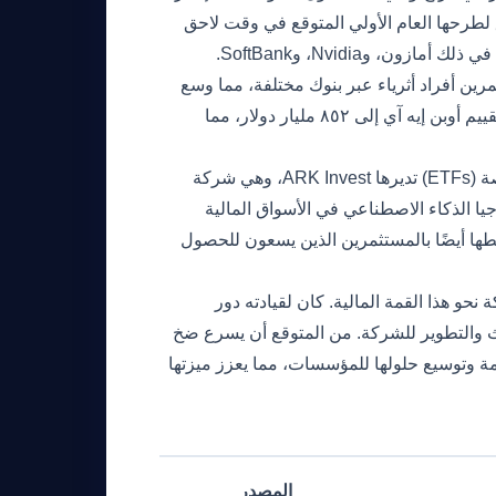
لطرحها العام الأولي المتوقع في وقت لاحق
من هذا العام. قادت جولة التمويل مجموعة من المستثمرين البارزين بما في ذلك أمازون، وNvidia، وSoftBank.
ر من ٣ مليارات دولار من مستثمرين أفراد أثرياء عبر بنوك مختلفة، مما وسع
قاعدة استثماراتها بشكل أكبر. أدى هذا التدفق من رأس المال إلى رفع تقييم أوبن إيه آي إلى ٨٥٢ مليار دولار، مما
يشير الإدراج الاستراتيجي لأوبن إيه آي في عدة صناديق تداول في البورصة (ETFs) تديرها ARK Invest، وهي شركة
يا الذكاء الاصطناعي في الأسواق المالية
بطها أيضًا بالمستثمرين الذين يسعون للحصول
نحو هذا القمة المالية. كان لقيادته دور
ث والتطوير للشركة. من المتوقع أن يسرع ضخ
مة وتوسيع حلولها للمؤسسات، مما يعزز ميزتها
المصدر