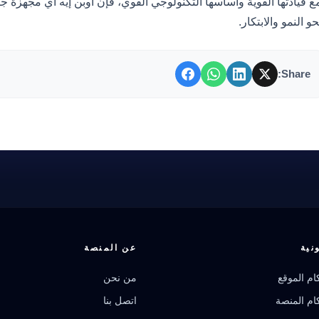
ع قيادتها القوية وأساسها التكنولوجي القوي، فإن أوبن إيه آي مجهزة ج
حو النمو والابتكار.
Share:
نية
عن المنصة
م الموقع
من نحن
م المنصة
اتصل بنا