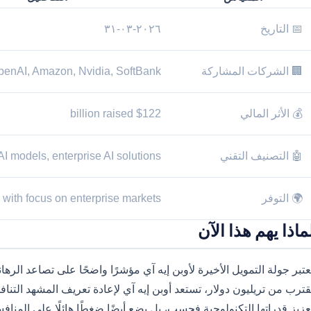
📅 التاريخ
٢٠٢٦-٠٣-٣١
🏢 الشركات المشاركة
penAI, Amazon, Nvidia, SoftBank
💰 الأثر المالي
$122 billion raised
🤖 التصنيف التقني
AI models, enterprise AI solutions
🌍 التوفر
 with focus on enterprise markets
ماذا يهم هذا الآن
عتبر جولة التمويل الأخيرة لأوبن إيه آي مؤشرًا واضحًا على تصاعد الره
قترب من تريليون دولار، تستعد أوبن إيه آي لإعادة تعريف المشهد التنافس