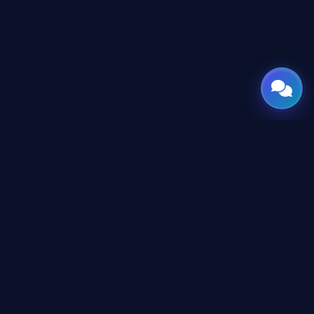
GATE
OF
AI
جميع الحقوق محفوظة © 2026 GateOfAI, LLC — دلاوير، الولايات
المتحدة الأمريكية. هُندست بعقول عربية. بُنيت للعالم.
GateOfAI, LLC — Delaware, USA
منظومة رقمية بالكامل (بدون مقرات فرعية)