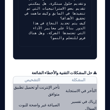
وتقديم حلول مبتكرة، هل يمكنني 
تقديم بعض الاستراتيجيات التي تم 
تنفيذها في السابق وكيف ساهمت في 
كيف يتم تحديد النجاح في هذا 
الدور بناءً على معايير الأداء 
التي تعتمدها الشركة، وهل هناك 
فرص للتعلم والنمو؟

⚠️ حل المشكلات التقنية والأخطاء الشائعة
المشكلة
التشخيص
تأخر الإنترنت أو تحميل تطبيق غير
تحق
التأخر في الاستجابة
متوافق
الب
إرباك في تفسير
الصياغة غير واضحة للبوت
است
السؤال