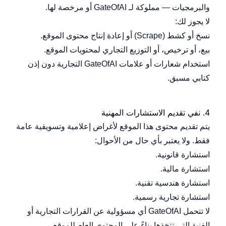
والبرمجيات — مملوكة لـ GateOfAI أو مرخصة لها.
لا يجوز لك:
نسخ أو كشط (Scrape) أو إعادة إنتاج محتوى الموقع.
بيع، أو ترخيص، أو التوزيع التجاري لمحتويات الموقع.
استخدام شعارات أو علامات GateOfAI التجارية دون إذن
كتابي مسبق.
4.
نفي تقديم الاستشارات المهنية
يتم تقديم محتوى هذا الموقع لأغراض إعلامية وتسويقية عامة
فقط. ولا يعتبر بأي حال من الأحوال:
استشارة قانونية.
استشارة مالية.
استشارة هندسية تقنية.
استشارة تجارية رسمية.
لا تتحمل GateOfAI أي مسؤولية عن القرارات التجارية أو
الفنية التي تتخذها بناءً على المحتوى العام للموقع.