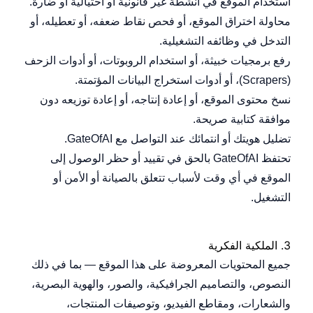
استخدام الموقع في أنشطة غير قانونية أو احتيالية أو ضارة.
محاولة اختراق الموقع، أو فحص نقاط ضعفه، أو تعطيله، أو
التدخل في وظائفه التشغيلية.
رفع برمجيات خبيثة، أو استخدام الروبوتات، أو أدوات الزحف
(Scrapers)، أو أدوات استخراج البيانات المؤتمتة.
نسخ محتوى الموقع، أو إعادة إنتاجه، أو إعادة توزيعه دون
موافقة كتابية صريحة.
تضليل هويتك أو انتمائك عند التواصل مع GateOfAI.
تحتفظ GateOfAI بالحق في تقييد أو حظر الوصول إلى
الموقع في أي وقت لأسباب تتعلق بالصيانة أو الأمن أو
التشغيل.
3.
الملكية الفكرية
جميع المحتويات المعروضة على هذا الموقع — بما في ذلك
النصوص، والتصاميم الجرافيكية، والصور، والهوية البصرية،
والشعارات، ومقاطع الفيديو، وتوصيفات المنتجات،