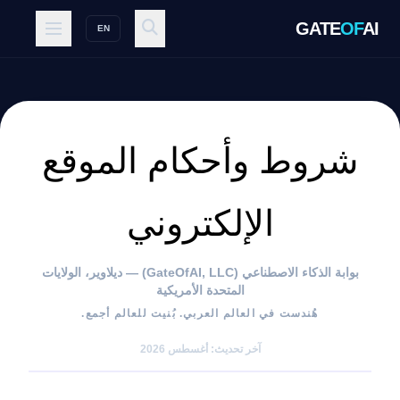
GATE
OF
AI
EN
شروط وأحكام الموقع
الإلكتروني
بوابة الذكاء الاصطناعي (GateOfAI, LLC) — ديلاوير، الولايات
المتحدة الأمريكية
هُندست في العالم العربي. بُنيت للعالم أجمع.
آخر تحديث: أغسطس 2026