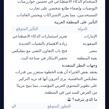
لاستخدام الذكاء الاصطناعي في تحسين خوارزميات
التوصيات وإضفاء طابع شخصي على تجارب
المستخدمين، مما يعزز الاشتراكات ويحسن العائدات.
التأثير على المنطقة العربية
الدولة
التأثير المتوقع
الإمارات
تعزيز استثمارات الذكاء الاصطناعي
السعودية
زيادة الاهتمام بالتقنيات الجديدة
مصر
فتح باب التعاون التقني مع نتفليكس
بقية المنطقة
تحفيز الابتكار في صناعة البث
وجهات النظر المتعددة
يعتقد بعض الخبراء أن هذه الخطوة ستعزز من قدرات
نتفليكس التنافسية. يرى آخرون أنها قد تزيد التركيز
على تطوير المحتوى العربي المؤتمت، مما يتيح مزيدًا
من الفرص للمبدعين في المنطقة.
ما الذي نترقبه؟ 🔮
التطور المتوقع
الموعد الم