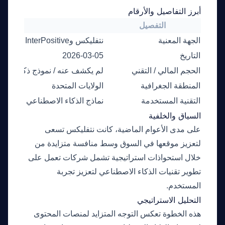
أبرز التفاصيل والأرقام
التفصيل
البيا
الجهة المعنية
نتفليكس وInterPositive
التاريخ
2026-03-05
الحجم المالي / التقني
لم يكشف عنه / نموذج ذكاء اصط
المنطقة الجغرافية
الولايات المتحدة
التقنية المستخدمة
نماذج الذكاء الاصطناعي المبتكرة
السياق والخلفية
على مدى الأعوام الماضية، كانت نتفليكس تسعى
لتعزيز موقعها في السوق وسط منافسة متزايدة من
خلال استحواذات استراتيجية تشمل شركات تعمل على
تطوير تقنيات الذكاء الاصطناعي لتعزيز تجربة
المستخدم.
التحليل الاستراتيجي
هذه الخطوة تعكس التوجه المتزايد لمنصات المحتوى