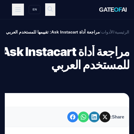
GATE
OF
AI
EN
الرئيسية
/
الأدوات
/
مراجعة أداة Ask Instacart: تقييمها للمستخدم العربي
م
للمستخدم العربي
Share: