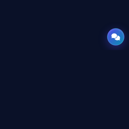
GATE
OF
AI
جميع الحقوق محفوظة © 2026 GateOfAI, LLC — دلاوير، الولايات
المتحدة الأمريكية. هُندست بعقول عربية. بُنيت للعالم.
GateOfAI, LLC — Delaware, USA
منظومة رقمية بالكامل (بدون مقرات فرعية)