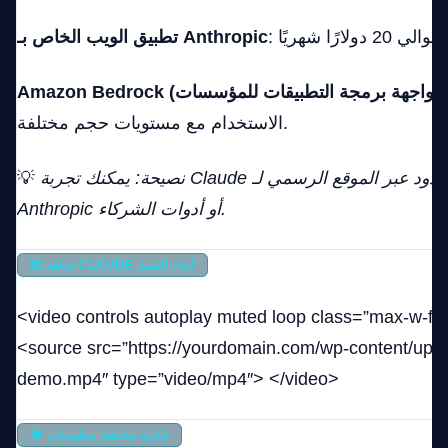
تطبيق الويب الخاص بـ Anthropic
عير يعتمد على
Amazon Bedrock (واجهة برمجة التطبيقات للمؤسسات)
الاستخدام مع مستويات حجم مختلفة.
نصيحة: يمكنك تجربة Claude مجانًا مع وصول محدود عبر الموقع الرسمي لـ
💡
Anthropic أو أدوات الشركاء.
🎞️ شاهد CLAUDE أثناء العمل
<video controls autoplay muted loop class=”max-w-ful
<source src=”https://yourdomain.com/wp-content/uplo
demo.mp4″ type=”video/mp4″> </video>
🧠 فكرة مخطط معلوماتي