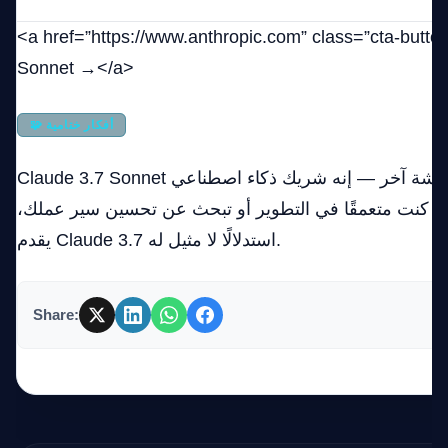
a href=”https://www.anthropic.com” class=”cta-butt”>جرب Claude 3.7
Sonnet →</a>
🧩 أفكار ختامية
Claude 3.7 Sonnet ليس مجرد روبوت دردشة آخر — إنه شريك ذكاء اصطناعي
اء كنت متعمقًا في التطوير أو تبحث عن تحسين سير عملك،
يقدم Claude 3.7 استدلالًا لا مثيل له.
Share: