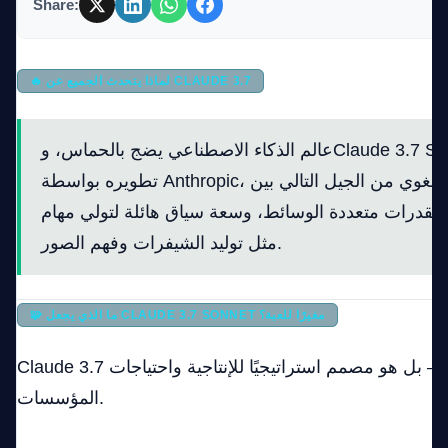
Share:
Company
🔥 لماذا يتحدث الجميع عن CLAUDE 3.7
عالم الذكاء الاصطناعي يضج بالحماس، وClaude 3.7 Sonnet يتصدر المشهد. تم
Login
تطويره بواسطة Anthropic، يجمع هذا النموذج اللغوي من الجيل التالي بين
والقدرات متعددة الوسائط، وسعة سياق هائلة لتولي مهام
مثل توليد الشيفرات وفهم الصور.
العربية
🧩 ما الذي يجعل CLAUDE 3.7 SONNET مغيرًا للعبة؟
Claude 3.7 ليس ذكيًا فحسب — بل هو مصمم استراتيجيًا للإنتاجية واحتياجات
المؤسسات.