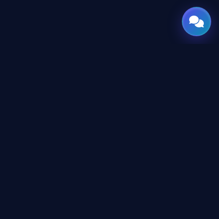
GATE
OF
AI
Leading Middle East platform for AI tools and news,
engineered for the future of technology.
CONTENT
AI Directory
Tutorials