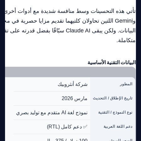
وGemini اللتين تحاولان كلتيهما تقديم مزايا حصرية في م
البيانات. ولكن يبقى Claude AI سبّاقًا بفضل قدر
متكاملة.
البيانات التقنية الأساسية
شركة أنثروبيك
المطور
مارس 2026
تاريخ الإطلاق / التحديث
نموذج لغة AI متقدم مع توليد بصري
نوع النموذج / التقنية
✅ دعم كامل (RTL)
دعم اللغة العربية
100 دولار / 375 ريال
السعر المبدئي