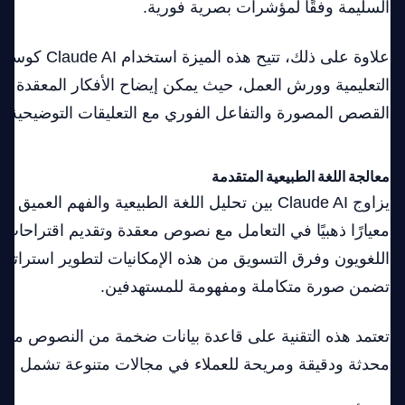
السليمة وفقًا لمؤشرات بصرية فورية.
علاوة على ذلك، تتيح 
التعليمية وورش العمل، حيث يمكن إيضاح الأفكار المعقدة ب
القصص المصورة والتفاعل الفوري مع التعليقات التوضيحية ال
معالجة اللغة الطبيعية المتقدمة
يزاوج Claude AI بين تحليل اللغة الطبيعية والفهم العم
معيارًا ذهبيًا في التعامل مع نصوص معقدة وتقديم اقتراحات 
اللغويون وفرق التسويق من هذه الإمكانيات لتطوير استراتيج
تضمن صورة متكاملة ومفهومة للمستهدفين.
تعتمد هذه التقنية على قاعدة بيانات ضخمة من النصوص مما
محدثة ودقيقة ومريحة للعملاء في مجالات متنوعة تشمل القا