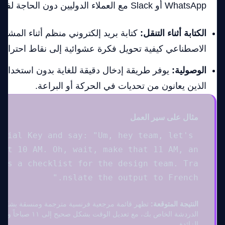
WhatsApp أو Slack مع العملاء الدوليين دون الحاجة لفتح Google Translate.
الكتابة أثناء التنقل:
كتابة بريد إلكتروني منظم أثناء المشي.
الاصطناعي كيفية تحويل فكرة عشوائية إلى نقاط احترافية
الوصولية:
يوفر طريقة إدخال دقيقة للغاية بدون استخدام 
الذين يعانون من تحديات في الحركة أو البراعة.
مثال على سير العمل
ntial Key and say: "Um, hey team, let's 
 at 10 AM. Oh, wait, make that 11 AM, an
 as a checklist for the design team. Tra
النتيجة المتوقعة:
تظهر قائمة مرجعية فرنسية مترجمة ومنسقة بشكل م
الدردشة الخاص بك، مع تعديل الوق
الزائدة.