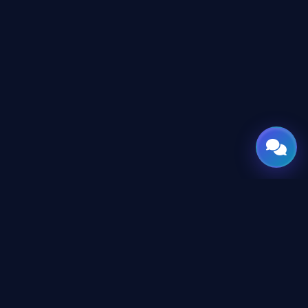
GATE
OF
AI
جميع الحقوق محفوظة © 2026 GateOfAI, LLC — دلاوير، الولايات