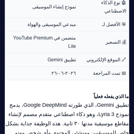
🤖 نوع الذكاء
نموذج إنشاء الموسيقى
الاصطناعي
🎯 الأفضل لـ
مبدعي الموسيقى والهواة
متضمن في YouTube Premium
💰 التسعير
Lite
🔗 الموقع الإلكتروني
تطبيق Gemini
📅 تمت المراجعة
٢٠٢٦-٠٦-٢٦
ما الذي يفعله فعلياً
تطبيق Gemini، الذي طورته Google DeepMind، يدمج
نموذج Lyria 3، وهو ذكاء اصطناعي متقدم مصمم لإنشاء
مقاطع موسيقية مدتها ٣٠ ثانية. هذه الوظيفة جذابة بشكل
خاص للموسيقيين ومنشئي المحتوى وأي شخص مهتم