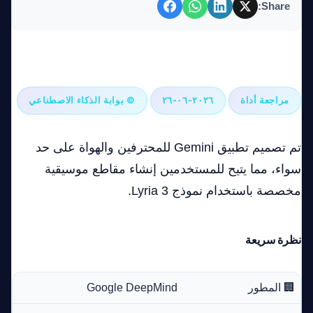
Share:
تطبيق Gemini: الذكاء الاصطناعي لإنشاء الموسيقى الذي يدفع
حدود الإبداع
مراجعة أداة
٢٠٢٦-٠٦-٢٦
© بوابة الذكاء الاصطناعي
تم تصميم تطبيق Gemini للمحترفين والهواة على حد
سواء، مما يتيح للمستخدمين إنشاء مقاطع موسيقية
مخصصة باستخدام نموذج Lyria 3.
نظرة سريعة
🏢 المطور
Google DeepMind