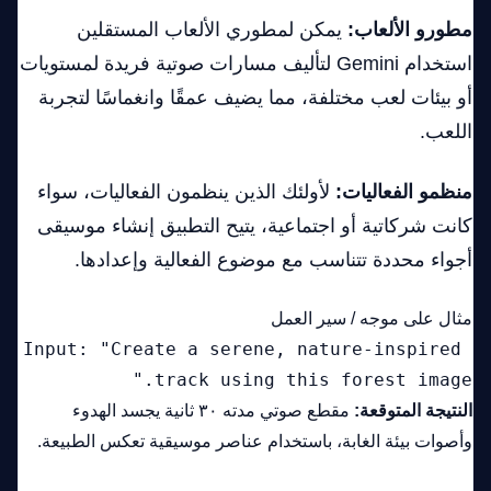
مطورو الألعاب:
يمكن لمطوري الألعاب المستقلين
استخدام Gemini لتأليف مسارات صوتية فريدة لمستويات
أو بيئات لعب مختلفة، مما يضيف عمقًا وانغماسًا لتجربة
اللعب.
منظمو الفعاليات:
لأولئك الذين ينظمون الفعاليات، سواء
كانت شركاتية أو اجتماعية، يتيح التطبيق إنشاء موسيقى
أجواء محددة تتناسب مع موضوع الفعالية وإعدادها.
مثال على موجه / سير العمل
Input: "Create a serene, nature-inspired 
track using this forest image."
النتيجة المتوقعة:
مقطع صوتي مدته ٣٠ ثانية يجسد الهدوء
وأصوات بيئة الغابة، باستخدام عناصر موسيقية تعكس الطبيعة.