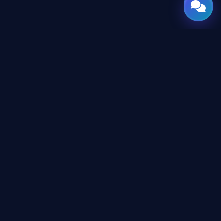
GATE
OF
AI
المنصة العربية الرائدة لأدوات وأخبار الذكاء الاصطناعي للمحترفين
والمطورين، تم تصميمها لبناء مستقبل التقنية.
المحتوى
دليل الأدوات
الأكاديمية
غرفة الأخبار