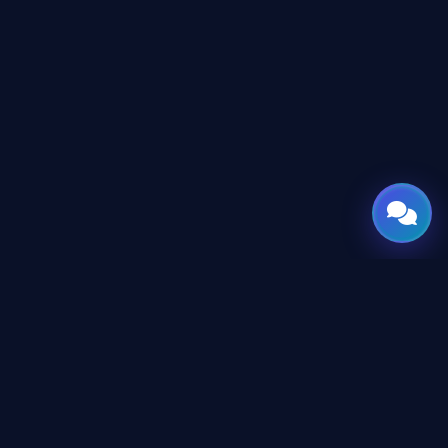
GATE
OF
AI
جميع الحقوق محفوظة © 2026 GateOfAI, LLC — دلاوير، الولايات