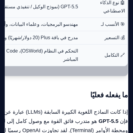
🤖 نوع الذكاء
GPT-5.5 (نموذج الوكيل / تنفيذي مستقل)
الاصطناعي
🎯 الأنسب لـ
مهندسو البرمجيات، وعلماء البيانات، وأ
💰 التسعير
مدرج في باقة Plus (20 دولار/شهريًا) وباقة Pro (200 دولار/شهريًا)
🔗 التكامل
المباشر
ما يفعله فعليًا
إذا كانت النماذج اللغوية الكب
فإن
GPT-5.5
هو متدرب فائق القوة مع وصول كامل إلى لوحة 
ومحطة الأوامر (Terminal). لقد ت