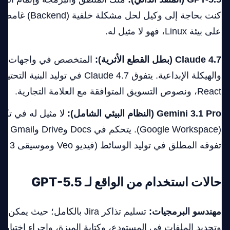
كنت بحاجة إلى وكيل لح
على بيئة Linux، فهو لا مثيل له.
Claude 4.7 (بطل القطع الأثرية):
والهيكلة الإبداعية. يتفوق Claude 4.7 في تولي
React، ونصوص التسويق المتوافقة مع العلامة التجارية.
Gemini 3.1 Pro (النظام البيئي الشامل):
لا مثيل له في تك
(orkspace
تفوقه المطلق في توليد الوسائط (فيديو Veo وموسيقى Lyria 3).
حالات استخدام من الواقع لـ GPT-5.5
مهندسو البرمجيات:
تسليم تذاكر Jira بالكامل؛ حيث 
وتحديد الملفات في المستودع، وكتابة الميزة، وإجراء اختبار