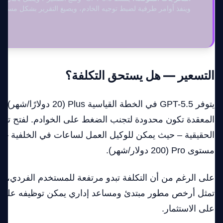
وينفذ أوامر طرفية لضبط توجيه الخادم، ويصيغ التقرير بشكل مستقل
التسعير — هل يستحق التكلفة؟
يتوفر GPT-5.5 في الخطة القياسية 0
المعقدة تكون محدودة لتجنب الضغط على الخوادم. لفتح تج
الحقيقية – حيث يمكن للوكيل العمل لساعات في الخلفية – ي
مستوى Pro (200 دولار/شهر).
على الرغم من أن التكلفة تبدو مرتفعة للمستخدم الفردي، إلا
تمثل أرخص مطور مبتدئ ومساعد إداري يمكن توظيفه على ا
على الاستثمار.