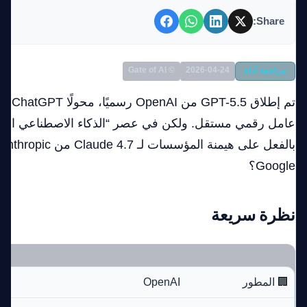
Share:
© Gate of AI
2026-04-24
مراجعة أداة
تم إطلا
عامل رقمي مستقل. ولكن في عصر “الذكاء الاصطناعي الوك
Google؟
نظرة سريعة
🏢 المطور
OpenAI