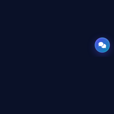
GATE
OF
AI
جميع الحقوق محفوظة © 2026 GateOfAI, LLC — دلاوير، الولايات
المتحدة الأمريكية. هُندست بعقول عربية. بُنيت للعالم.