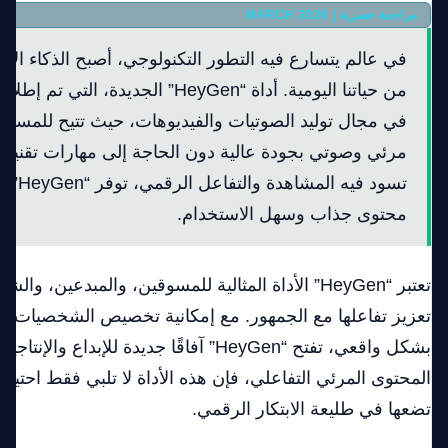
مراجعة حصرية | MARCH 2026
في عالم يتسارع فيه التطور التكنولوجي، أصبح الذكاء الاص
من حياتنا اليومية. أداة “HeyGen” الجديدة، 
في مجال توليد الصوتيات والفيديوهات، حيث تتيح للمستخ
مرئي وصوتي بجودة عالية دون الحاجة إلى مهارات تقنية
تسود فيه
محتوى جذاب وسهل الاستخدام.
تعتبر “HeyGen” الأداة المثالية للمسوقين، والمبدعين،
تعزيز تفاعلها مع الجمهور. مع إمكانية تخصيص الشخصيات ال
بشكل واقعي، تفتح “HeyGen” آفاقًا جديدة للإبد
المحتوى المرئي التفاعلي، فإن هذه الأداة لا تلبي فقط احتيا
تضعها في طليعة الابتكار الرقمي.