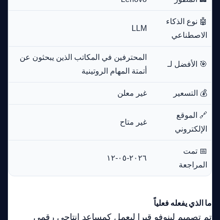
🤖 نوع الذكاء
LLM
الاصطناعي
المحترفين في المكاتب الذين يبحثون عن
🎯 الأفضل لـ
أتمتة المهام الروتينية
💰 التسعير
غير معلن
🔗 الموقع
غير متاح
الإلكتروني
📅 تمت
٢٠٢٦-٠٥-١٢
المراجعة
ما الذي يفعله فعلياً
تم تصميم لينوفو قيرا ليعمل كمساعد إنتاجي رقمي