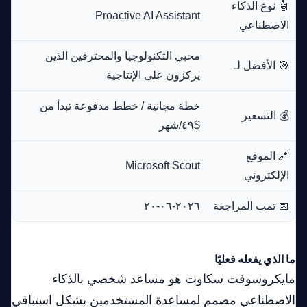
🤖 نوع الذكاء
Proactive AI Assistant
الاصطناعي
محبي التكنولوجيا والمحترفين الذين
🎯 الأفضل لـ
يركزون على الإنتاجية
خطة مجانية / خطط مدفوعة تبدأ من
💰 التسعير
$٤٩/شهر
🔗 الموقع
Microsoft Scout
الإلكتروني
📅 تمت المراجعة
٢٠٢٦-٠٦-٢٠
ما الذي يفعله فعليًا
مايكروسوفت سكاوت هو مساعد شخصي بالذكاء
الاصطناعي مصمم لمساعدة المستخدمين بشكل استباقي