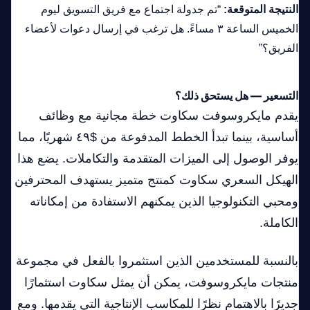
النتيجة المتوقعة:
“تم جدولة اجتماع مع فريق التسويق ليوم
الخميس الساعة ٣ مساءً. هل ترغب في إرسال دعوات لأعضاء
الفريق؟”
التسعير — هل يستحق ذلك؟
يقدم مايكروسوفت سكاوت خطة مجانية مع وظائف
أساسية، بينما تبدأ الخطط المدفوعة من $٤٩ شهريًا، مما
يوفر الوصول إلى الميزات المتقدمة والتكاملات. يضع هذا
الهيكل السعري سكاوت كمنتج متميز يستهدف المحترفين
ومحبي التكنولوجيا الذين يمكنهم الاستفادة من إمكاناته
الكاملة.
بالنسبة للمستخدمين الذين استثمروا بالفعل في مجموعة
منتجات مايكروسوفت، يمكن أن يمثل سكاوت استثمارًا
جديرًا بالاهتمام نظرًا للمكاسب الإنتاجية التي يقدمها. ومع