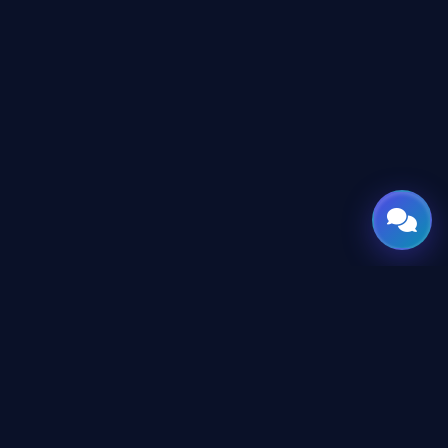
GATE
OF
AI
جميع الحقوق محفوظة © 2026 GateOfAI, LLC — دلاوير، الولايات