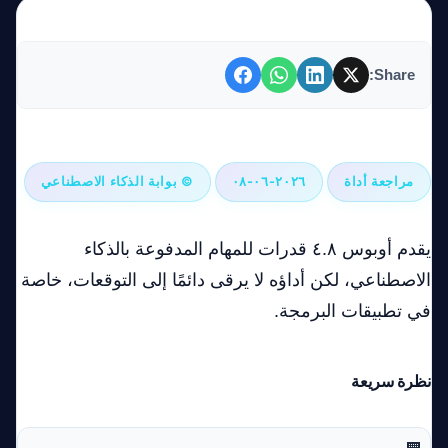
Share:
أوبوس ٤.٨: أداة واعدة مع مجال للتحسين
مراجعة أداة
٢٠٢٦-٠٦-٠٨
© بوابة الذكاء الاصطناعي
يقدم أوبوس ٤.٨ قدرات للمهام المدفوعة بالذكاء
الاصطناعي، لكن أداؤه لا يرقى دائمًا إلى التوقعات، خاصة
في تطبيقات البرمجة.
نظرة سريعة