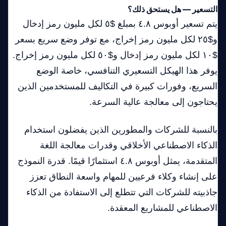
التسعير — هل يستحق ذلك؟
يتم تسعير أوبوس ٤.٨ بمبلغ $٥ لكل مليون رمز إدخال
و$٢٥ لكل مليون رمز إخراج، مع توفر وضع سريع بسعر
$١٠ لكل مليون رمز إدخال و$٥٠ لكل مليون رمز إخراج.
يوفر هذا الهيكل التسعيري التنافسي، خاصة الوضع
السريع، وفورات كبيرة في التكاليف للمستخدمين الذين
يحتاجون إلى معالجة عالية السرعة.
بالنسبة للشركات والمطورين الذين يفضلون استخدام
الذكاء الاصطناعي الأخلاقي وقدرات معالجة اللغة
المتقدمة، يمثل أوبوس ٤.٨ استثمارًا قيمًا. قدرة النموذج
على إنشاء وكلاء فرعيين للمهام واسعة النطاق تعزز
جاذبيته للشركات التي تتطلع إلى الاستفادة من الذكاء
الاصطناعي للمشاريع المعقدة.