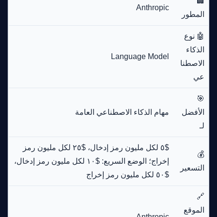
🏢
Anthropic
المطور
🤖 نوع
الذكاء
Language Model
الاصطنا
عي
🎯
الأفضل
مهام الذكاء الاصطناعي العامة
لـ
$٥ لكل مليون رمز إدخال، $٢٥ لكل مليون رمز
💰
إخراج؛ الوضع السريع: $١٠ لكل مليون رمز إدخال،
التسعير
$٥٠ لكل مليون رمز إخراج
🔗
الموقع
Anthropic