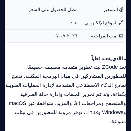
💰 التسعير
اتصل للحصول على السعر
🔗 الموقع الإلكتروني
z.ai
📅 تمت المراجعة
٢٠٢٦-٠٧-٠٧
ما الذي يفعله فعلياً
تعد ZCode بيئة تطوير متقدمة مصممة خصيصًا
للمطورين المشاركين في مهام البرمجة المكثفة. تدمج
نماذج الذكاء الاصطناعي المتقدمة لإدارة العمليات الطويلة
بكفاءة، وتدعم تحرير الملفات وإدارة حالة الطرفية
والمتصفح ومراجعات Git والمزيد. متوافقة عبر macOS
وWindows وLinux، توفر مرونة للمطورين في بيئات
متنوعة.