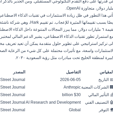
ليار دولار، متجاوزة OpenAI.
أيضًا بسبب تقييماتها المثيرة للإع
ارات دولار، مما يبرز المجالات المتنوعة داخل الذكاء الاصطناعي التي تجذب اهتمام المستثمرين.
لى تركيز استراتيجي على تطوير حلول متقدمة يمكن أن تعيد تعريف مخ
لاستثمارات واسعة، مع تأثيرات محتملة على كل شيء من الرعاية الصحي
بيرة لمنطقة الخليج تحت مبادرات مثل رؤية السعودية ٢٠٣٠.
لأرقام
لمقياس
التفاصيل
المصدر
 التاريخ
2026-06-05
 Street Journal
 الشركات المعنية
Anthropic
 Street Journal
 التأثير المالي
$30 billion
 Street Journal
 التصنيف الفني
AI Research and Development
 Street Journal
 التوفر
Global
 Street Journal