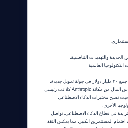
ستثماري.
لجديدة والتهديدات التنافسية.
التكنولوجيا العالمية.
نجحت Anthropic، وهي منظمة رائدة في أبحاث الذكاء الاصطناعي، في جمع ٣٠ مليار دولار في جولة تمويل جديدة،
وفقًا لتقرير من صحيفة وول ستريت جورنال. يعزز هذا التدفق الكبير لرأس المال من مكانة Anthropic كلاعب رئيسي
 حيث تصبح مختبرات الذكاء الاصطناعي
وجيا الأخرى.
 وتبرز الرهانات المالية المتزايدة في قطاع الذكاء الاصطناعي. تواصل
جذب اهتمام المستثمرين الكبير، مما يعكس الثقة