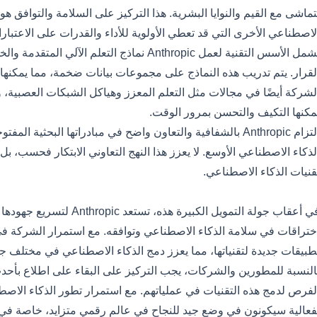
لاصطناعي الأخرى التي قد تعطي الأولوية للأداء والقدرات على الاعتبارا
تشمل الأسس التقنية لعمل Anthropic نماذج التعل
لقرار. يتم تدريب هذه النماذج على مجموعات بيانات ضخمة، مما يمكنها
لشركة أيضًا في مجالات مثل التعلم المعزز وهياكل الشبكات العصبية،
مكنها التكيف والتحسن بمرور الوقت.
التزام Anthropic بالشفافية والتعاون واضح في مبادراتها البحثي
لذكاء الاصطناعي الأوسع. لا يعزز هذا النهج التعاوني الابتكار فحسب، بل
قنيات الذكاء الاصطناعي.
ا الذي سيأتي بعد ذلك
في أعقاب جولة التمويل الكبيرة 
ختراقات في سلامة الذكاء الاصطناعي وتوافقه. مع استمرار الشركة ف
طبيقات جديدة لتقنياتها، مما يعزز دمج الذكاء الاصطناعي في مختلف جوا
النسبة للمطورين والشركات، يجب التركيز على البقاء على اطلاع بأ
لفرص لدمج هذه التقنيات في عملياتهم. مع استمرار تطور الذكاء الاصطن
فعالية سيكونون في وضع جيد للنجاح في عالم رقمي متزايد، خاصة ف