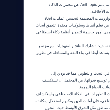
تتماشى مع القيم والنوايا البشرية. هذا التركيز على السلامة والتوافق هو ما يميز Anthropic عن مختبرات الذكاء
ت الأخلاقية.
م الآلي المتقدمة والخوارزميات المصممة لتحسين عمليات اتخاذ
 من تعلم أنماط وسلوكيات معقدة. تتعمق أبحاث
 وهي أمور حاسمة لتطوير أنظمة ذكاء اصطناعي
ة المفتوحة، حيث تشارك النتائج والمنهجيات مع مجتمع
 يساعد أيضًا في بناء الثقة والمساءلة في تطوير
هذه، تستعد Anthropic لتسريع جهودها في البحث والتطوير، مما قد يؤدي إلى
ي توسيع قدراتها، من المحتمل أن تستكشف
نب الحياة اليومية.
حدث التطورات في الذكاء الاصطناعي واستكشاف
اعي، فإن أولئك الذين يمكنهم استغلال إمكاناته
ي مناطق مثل الشرق الأوسط حيث التحول