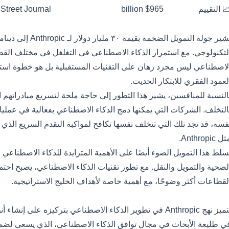
 التقييم
$965 billion
 Street Journal
ماذا يهم هذا الآن
تشير جولة التمويل الض
لتكنولوجي. مع استمرار الذكاء الاصطناعي في التغلغل في مختلف القط
لاصطناعي ليس مجرد رهان على التقنيات المستقبلية بل هو خطوة است
لعمود الفقري للابتكار الحديث.
النسبة للمنافسين، يشير هذا التطور إلى حاجة ملحة لتسريع مبادراتهم 
التخلف. الشركات التي يمكنها دمج الذكاء الاصطناعي بفعالية في عملي
فسه، قد تجد تلك التي تتخلف نفسها تكافح لمواكبة التقدم السريع الذي 
ل Anthropic.
سلط هذا التمويل الضوء أيضًا على الأهمية المتزايدة للذكاء الاصطنا
لصحية والتمويل والنقل. مع تطور تقنيات الذكاء الاصطناعي، يصبح احتمال
لقطاعات أكثر وضوحًا، مع أهمية خاصة لأهداف الخليج الاستراتيجية.
لتفصيل التقني
يتميز نهج Anthropic في تطوير الذكاء الاصطناعي بتركيزه عل
ي طليعة الأبحاث في مجال توافق الذكاء الاصطناعي، الذي يسعى لضم