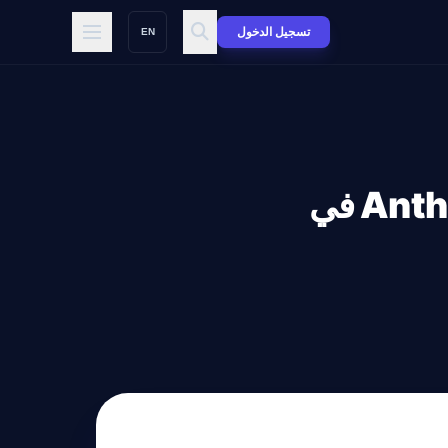
تسجيل الدخول
EN
تمويل بقيمة ٣٠ مليار دولار يعزز قيادة Anthropic في