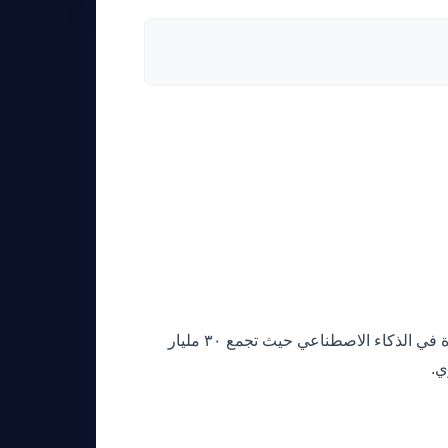
تؤكد جولة التمويل الأخيرة لـ Anthropic على الرهانات المالية المتصاعدة في الذكاء الاصطناعي حيث تجمع ٣٠ مليار
ي.