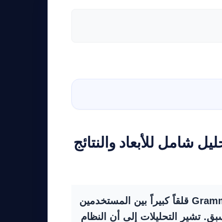
أثارت خاصية “المراجعة الخبيرة” التي أضافتها Grammarly قلقاً كبيراً بين المستخدمين
ق. تشير التحليلات إلى أن النظام