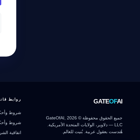
نشط للخدمة
روابط قانو
GATE
OF
AI
شروط وأحكا
جميع الحقوق محفوظة © 2026 GateOfAI,
شروط وأحكا
LLC — دلاوير، الولايات المتحدة الأمريكية.
هُندست بعقول عربية. بُنيت للعالم.
اتفاقية الشركاء (reement