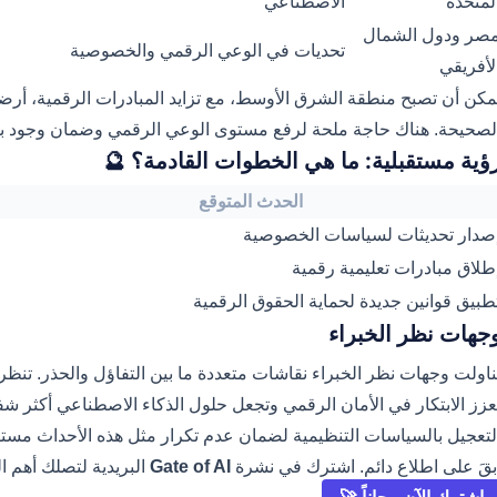
الاصطناعي
المتحد
مصر ودول الشما
تحديات في الوعي الرقمي والخصوصية
الأفريق
 المبادرات الرقمية، أرضاً خصبة لتبني حلول الذكاء الاصطناعي بالطر
ك حاجة ملحة لرفع مستوى الوعي الرقمي وضمان وجود بيئة تقنية آمنة
رؤية مستقبلية: ما هي الخطوات القادمة؟ 
الحدث المتوقع
إصدار تحديثات لسياسات الخصوصي
إطلاق مبادرات تعليمية رقمي
تطبيق قوانين جديدة لحماية الحقوق الرقمي
وجهات نظر الخبرا
بين التفاؤل والحذر. تنظر بعض الأصوات التفاؤلية إلى أن هذا الحدث ق
 حلول الذكاء الاصطناعي أكثر شفافية. في حين تدعو الأصوات الحذرة إل
عجيل بالسياسات التنظيمية لضمان عدم تكرار مثل هذه الأحداث مستقبلاً
 أهم التحليلات يومياً.
Gate of AI
ابقَ على اطلاع دائم. اشترك في نشر