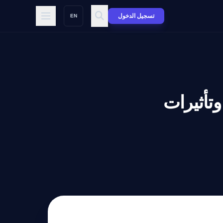
تسجيل الدخول
EN
حليل استخدام الهويات في Grammarly وتأثيرات