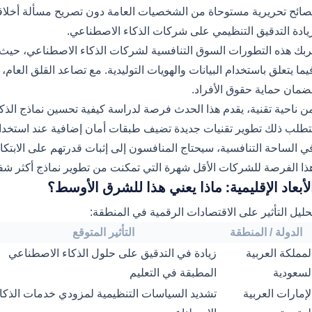
صائح تحريرية مستوحاة من الشخصيات العامة دون تصريح مسألة أخلاقي
يادة التدقيق التنظيمي على شركات الذكاء الاصطناعي.
ربك هذه التطورات السوق التنافسية لشركات الذكاء الاصطناعي، حيث 
يما يتعلق باستخدام البيانات والهويات التوليدية. مع تصاعد القلق الع
ضمان حماية حقوق الأفراد.
ن ناحية تقنية، يقدم هذا الحدث فرصة لدراسة كيفية تحسين نماذج الذك
تطلب ذلك تطوير تقنيات جديدة تضيف طبقات أمان إضافية عند استخدام 
ي الساحة التنافسية، سيحتاج المنافسون إلى إثبات قدرتهم على الابتكار م
ذا الفرصة للشركات الأقل شهرة التي تمكنت من تطوير نماذج أكثر شفا
لأبعاد الإقليمية: ماذا يعني هذا للشرق الأوسط؟
حليل التأثير على الاقتصادات الرقمية في المنطقة:
الدولة / المنطقة
التأثير المتوقع
لمملكة العربية
زيادة في التدقيق على حلول الذكاء الاصطناعي
لسعودية
المطبقة في التعليم
لإمارات العربية
تشديد السياسات التنظيمية لمزودي خدمات الذكا