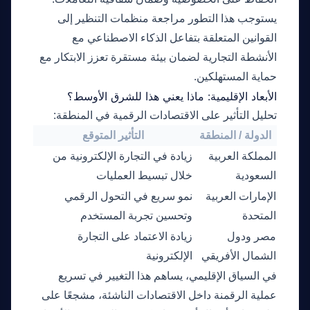
يستوجب هذا التطور مراجعة منظمات التنظير إلى
القوانين المتعلقة بتفاعل الذكاء الاصطناعي مع
الأنشطة التجارية لضمان بيئة مستقرة تعزز الابتكار مع
حماية المستهلكين.
الأبعاد الإقليمية: ماذا يعني هذا للشرق الأوسط؟
تحليل التأثير على الاقتصادات الرقمية في المنطقة:
الدولة / المنطقة
التأثير المتوقع
المملكة العربية
زيادة في التجارة الإلكترونية من
فرصة لت
السعودية
خلال تبسيط العمليات
الحلول ا
الإمارات العربية
نمو سريع في التحول الرقمي
تحسين ق
المتحدة
وتحسين تجربة المستخدم
والمتوس
مصر ودول
زيادة الاعتماد على التجارة
فتح آفا
الشمال الأفريقي
الإلكترونية
القطاع 
في السياق الإقليمي، يساهم هذا التغيير في تسريع
عملية الرقمنة داخل الاقتصادات الناشئة، مشجعًا على