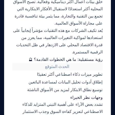
خلق بيئات أعمال أكثر ديناميكية وفعالية. تصبح الأسواق
المحلية أكثر استعدادًا لاستقبال الأفكار الابتكارية التي
تجمع بين التقنية والتجارة، مما يثمر بيئة تنافسية قادرة
على مجاراة الأسواق العالمية.
يُعد تكيف الشركات مع هذه التقنيات مؤشراً إيجابياً على
استعدادها لمواكبة التغيرات العالمية، مما يعزز من
قدرة الاقتصاد المحلي على الازدهار في ظل التحديات
الرقمية المستمرة.
رؤية مستقبلية: ما هي الخطوات القادمة؟ 🔮
الحدث المتوقع
التا
تطوير ميزات ذكاء اصطناعي أكثر تعقيدًا
الربع الثا
إطلاق أدوات تحليل البيانات لمساعدة البائعين
نهاية 2026
توسيع نطاق الابتكار لمزيد من الأسواق الناشئة
الربع الأو
وجهات نظر الخبراء
تشدد بعض الآراء على أهمية التبني المتزايد للذكاء
الاصطناعي لتعزيز كفاءة السوق وجذب الاستثمار