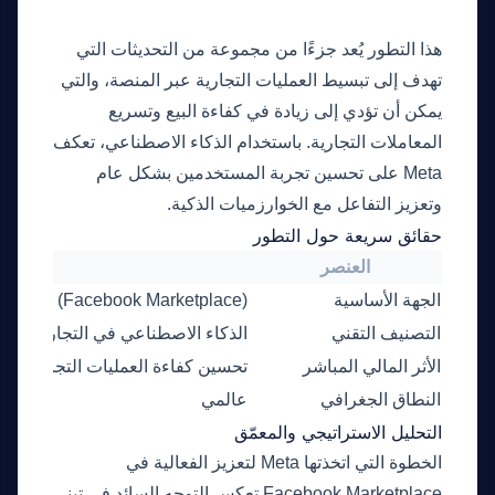
هذا التطور يُعد جزءًا من مجموعة من التحديثات التي
تهدف إلى تبسيط العمليات التجارية عبر المنصة، والتي
يمكن أن تؤدي إلى زيادة في كفاءة البيع وتسريع
المعاملات التجارية. باستخدام الذكاء الاصطناعي، تعكف
Meta على تحسين تجربة المستخدمين بشكل عام
وتعزيز التفاعل مع الخوارزميات الذكية.
حقائق سريعة حول التطور
العنصر
التفاص
الجهة الأساسية
Meta (Facebook Marketplace)
التصنيف التقني
الذكاء الاصطناعي في التجارة الإلكت
الأثر المالي المباشر
تحسين كفاءة العمليات التجارية وزيا
النطاق الجغرافي
عالمي
التحليل الاستراتيجي والمعمّق
الخطوة التي اتخذتها Meta لتعزيز الفعالية في
Facebook Marketplace تعكس التوجه السائد في تبني