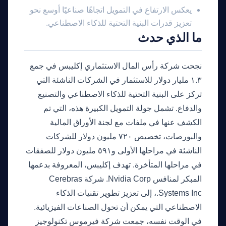
يعكس الارتفاع في التمويل اتجاهًا صناعيًا أوسع نحو
تعزيز قدرات البنية التحتية للذكاء الاصطناعي.
ما الذي حدث
نجحت شركة رأس المال الاستثماري إكليبس في جمع
١.٣ مليار دولار للاستثمار في الشركات الناشئة التي
تركز على البنية التحتية للذكاء الاصطناعي والتصنيع
والدفاع. تشمل جولة التمويل الكبيرة هذه، التي تم
الكشف عنها في ملفات مع لجنة الأوراق المالية
والبورصات، تخصيص ٧٢٠ مليون دولار للشركات
الناشئة في مراحلها الأولى و٥٩١ مليون دولار للصفقات
في مراحلها المتأخرة. تهدف إكليبس، المعروفة بدعمها
المبكر لمنافس Nvidia Corp. شركة Cerebras
Systems Inc.، إلى تعزيز تطوير تقنيات الذكاء
الاصطناعي التي يمكن أن تحول الصناعات الفيزيائية.
في الوقت نفسه، جمعت شركة فيرموس تكنولوجيز