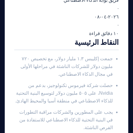
فريق بوابة الذكاء الاصطناعي
·
٢٠٢٦-٠٤-٠٨
·
١٠ دقائق قراءة
النقاط الرئيسية
جمعت إكليبس ١.٣ مليار دولار، مع تخصيص ٧٢٠
مليون دولار للشركات الناشئة في مراحلها الأولى
في مجال الذكاء الاصطناعي.
حصلت شركة فيرموس تكنولوجيز، بدعم من
Nvidia، على ٥٠٥ مليون دولار لتوسيع البنية التحتية
للذكاء الاصطناعي في منطقة آسيا والمحيط الهادئ.
يجب على المطورين والشركات مراقبة التطورات
في البنية التحتية للذكاء الاصطناعي للاستفادة من
الفرص الناشئة.