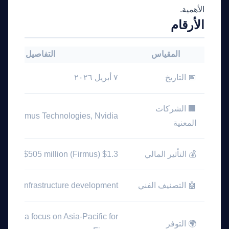
الأهمية.
الأرقام
المقياس
التفاصيل
📅 التاريخ
٧ أبريل ٢٠٢٦
🏢 الشركات
pse, Firmus Technologies, Nvidia
المعنية
💰 التأثير المالي
$1.3 billion (Eclipse), $505 million (Firmus)
🤖 التصنيف الفني
AI infrastructure development
l, with a focus on Asia-Pacific for
🌍 التوفر