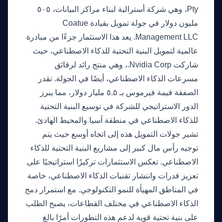
Pty، وهي شركة أسترالية لبناء مراكز البيانات، ٥٠٥
مليون دولار في جولة تمويل بقيادة Coatue
Management LLC. يعد هذا الاستثمار جزءًا من مبادرة
عالمية لتمويل البنية التحتية للذكاء الاصطناعي، حيث
شاركت Nvidia Corp.، وهي منتج رائد لرقائق
مسرعات الذكاء الاصطناعي، أيضًا في الجولة. تقدر
الصفقة قيمة فيرموس بـ ٥.٥ مليار دولار، مما يبرز
الدور الاستراتيجي للشركة في توسيع البنية التحتية
للذكاء الاصطناعي في منطقة آسيا والمحيط الهادئ.
تشير جولات التمويل هذه إلى اتجاه أوسع حيث يتم
توجيه رأس مال كبير إلى مشاريع البنية التحتية للذكاء
الاصطناعي. تعكس الاستثمارات تركيزًا استراتيجيًا على
تعزيز قدرات وانتشار تقنيات الذكاء الاصطناعي، خاصة
في المناطق المهيأة للنمو التكنولوجي. مع استمرار دمج
الذكاء الاصطناعي في مختلف القطاعات، يصبح الطلب
على بنية تحتية قوية لدعم هذه التطورات أمرًا بالغ