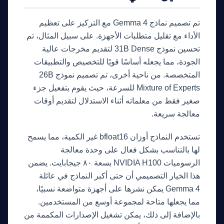
تم تصميم نماذج Gemma 4 مع التركيز على تعظيم
الأداء مع تقليل متطلبات الأجهزة. على سبيل المثال، تم
تحسين نموذج 31B Dense لتقديم مخرجات عالية
الجودة، مما يجعله أساسًا قويًا للتخصيص والتطبيقات
المتخصصة. من ناحية أخرى، تم تصميم نموذج 26B
Mixture of Experts للسرعة، حيث يقوم بتفعيل جزء
صغير فقط من معلماته أثناء الاستدلال لتقديم أوقات
معالجة سريعة.
تستخدم النماذج أوزان bfloat16 غير الكمية، مما يسمح
لها بالتناسب بشكل فعال على وحدة معالجة
الرسوميات NVIDIA H100 بسعة ٨٠ جيجابايت. يضمن
هذا الخيار التصميمي أن حتى أكبر النماذج في عائلة
Gemma 4 يمكن نشرها على أجهزة متواضعة نسبيًا،
مما يجعلها متاحة لمجموعة أوسع من المستخدمين.
بالإضافة إلى ذلك، يمكن تشغيل الإصدارات المكممة من