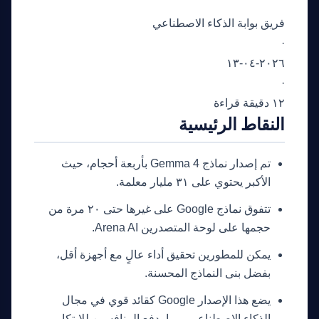
فريق بوابة الذكاء الاصطناعي
·
٢٠٢٦-٠٤-١٣
·
١٢ دقيقة قراءة
النقاط الرئيسية
تم إصدار نماذج Gemma 4 بأربعة أحجام، حيث
الأكبر يحتوي على ٣١ مليار معلمة.
تتفوق نماذج Google على غيرها حتى ٢٠ مرة من
حجمها على لوحة المتصدرين Arena AI.
يمكن للمطورين تحقيق أداء عالٍ مع أجهزة أقل،
بفضل بنى النماذج المحسنة.
يضع هذا الإصدار Google كقائد قوي في مجال
الذكاء الاصطناعي، مما يدفع المنافسين للابتكار.