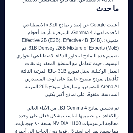
ما حدث
أعلنت Google عن إصدار نماذج الذكاء الاصطناعي
الأحدث لديها، Gemma 4، المتوفرة بأربعة أحجام
متميزة: Effective 2B (E2B)، Effective 4B (E4B)،
26B Mixture of Experts (MoE)، و31B Dense. تم
تصميم هذه النماذج لتتجاوز الذكاء الاصطناعي الحواري
البسيط، حيث تتعامل مع المنطق المعقد وتدفقات
العمل الوكيلية. يحتل نموذج 31B حاليًا المرتبة الثالثة
كأفضل نموذج مفتوح عالميًا على لوحة المتصدرين
Arena AI للنصوص، بينما يحتل نموذج 26B المرتبة
السادسة، متفوقًا على نماذج أكبر بكثير.
تم تحسين نماذج Gemma 4 لكل من الأداء العالي
والكفاءة. تم تصميمها لتناسب بشكل فعال على وحدة
معالجة الرسوميات NVIDIA H100 بسعة ٨٠ جيجابايت،
مما يسمح بقدرات استدلال قوية دون الحاجة إلى أجهزة