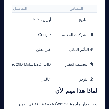
المقياس
التفاصيل
📅 التاريخ
أبريل ٢٠٢٦
🏢 الشركات المعنية
Google
💰 التأثير المالي
غير معلن
🤖 التصنيف التقني
B Dense, 26B MoE, E2B, E4B
🌍 التوفر
عالمي
لماذا هذا مهم الآن
يعد إصدار نماذج Gemma 4 علامة فارقة في تطوير