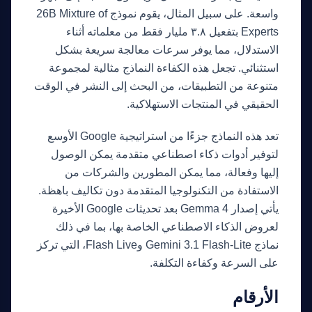
واسعة. على سبيل المثال، يقوم نموذج 26B Mixture of
Experts بتفعيل ٣.٨ مليار فقط من معلماته أثناء
الاستدلال، مما يوفر سرعات معالجة سريعة بشكل
استثنائي. تجعل هذه الكفاءة النماذج مثالية لمجموعة
متنوعة من التطبيقات، من البحث إلى النشر في الوقت
الحقيقي في المنتجات الاستهلاكية.
تعد هذه النماذج جزءًا من استراتيجية Google الأوسع
لتوفير أدوات ذكاء اصطناعي متقدمة يمكن الوصول
إليها وفعالة، مما يمكن المطورين والشركات من
الاستفادة من التكنولوجيا المتقدمة دون تكاليف باهظة.
يأتي إصدار Gemma 4 بعد تحديثات Google الأخيرة
لعروض الذكاء الاصطناعي الخاصة بها، بما في ذلك
نماذج Gemini 3.1 Flash-Lite وFlash Live، التي تركز
على السرعة وكفاءة التكلفة.
الأرقام