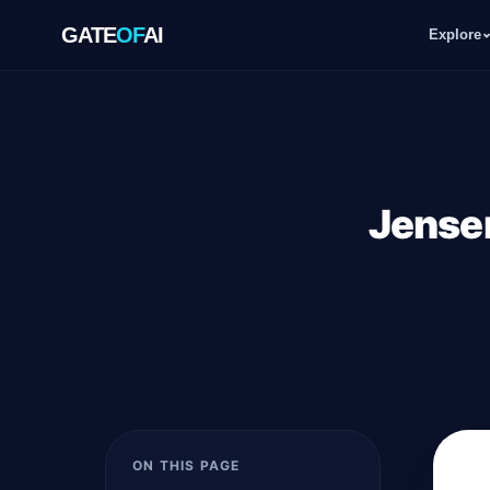
GATE
OF
AI
Explore
GATE
OF
AI
Explore
Jensen
Workspace
Ecosystem
Resources
ON THIS PAGE