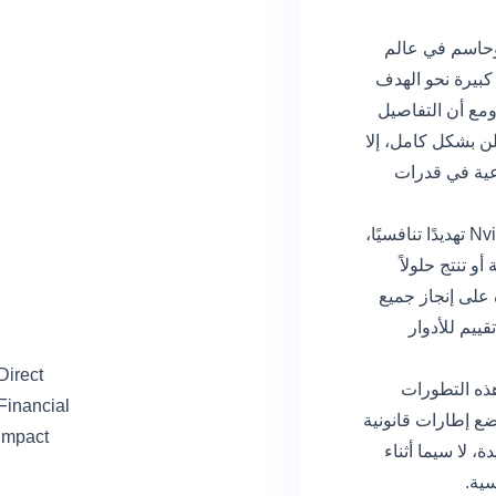
 وحاسم في عالم
بيرة نحو الهدف
ومع أن التفاصيل
علن بشكل كامل، إلا
وعية في قدرات
شركات كثيرة قد ترى في تصريحات Nvidia تهديدًا تنافسيًا،
 تنتج حلولاً
ة على إنجاز جميع
قييم للأدوار
Direct
هذه التطورات
Financial
ع إطارات قانونية
Impact
، لا سيما أثناء
سية.