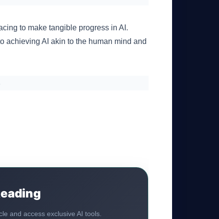
ing to make tangible progress in AI.
to achieving AI akin to the human mind and
s
Reading
ticle and access exclusive AI tools.