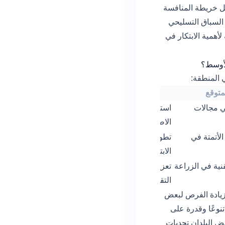
ل خريطة المنافسة
السباق التسليحي
لأهمية الابتكار في
الأوسط؟
ي المنطقة:
لمتوقع
الفرص المتاحة
في مجالات
استثمارات في مشاريع الذكاء
الاصطناعي المحلية
لأتمتة في
تطوير سياسات تنظيمية لتشجيع
الابتكار
نية في الزراعة
تعزيز البرامج التعليمية والتدريبية
التقنية
زيادة الفرص لبعض
تنوعًا وقدرة على
عض البلدان تحديات