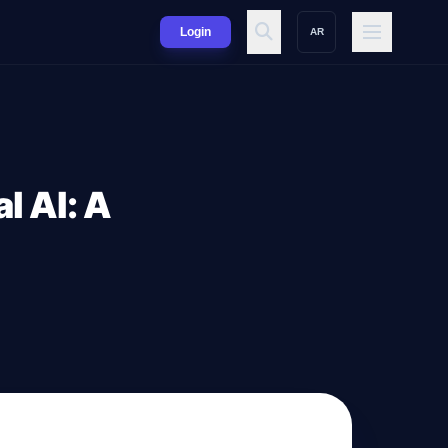
Login
AR
l AI: A