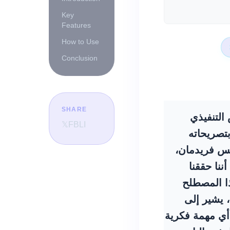
Key
Features
How to Use
Conclusion
SHARE
التنفيذي
𝕏
FB
LI
بيرة بتصريحاته
كس فريدمان،
أننا حققنا
ذا المصطلح
 يشير إلى
أي مهمة فكرية