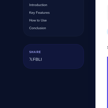
Introduction
Key Features
Company
How to Use
Conclusion
Login
SHARE
𝕏
FB
LI
العربية