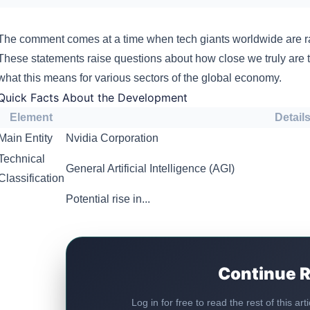
The comment comes at a time when tech giants worldwide are rac
These statements raise questions about how close we truly are 
what this means for various sectors of the global economy.
Quick Facts About the Development
Element
Detail
Main Entity
Nvidia Corporation
Technical
General Artificial Intelligence (AGI)
Classification
Potential rise in...
Continue 
Log in for free to read the rest of this ar