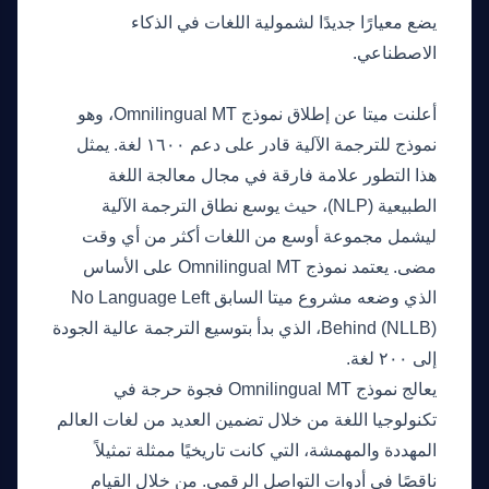
يضع معيارًا جديدًا لشمولية اللغات في الذكاء
الاصطناعي.
ما الذي حدث
أعلنت ميتا عن إطلاق نموذج Omnilingual MT، وهو
نموذج للترجمة الآلية قادر على دعم ١٦٠٠ لغة. يمثل
هذا التطور علامة فارقة في مجال معالجة اللغة
الطبيعية (NLP)، حيث يوسع نطاق الترجمة الآلية
ليشمل مجموعة أوسع من اللغات أكثر من أي وقت
مضى. يعتمد نموذج Omnilingual MT على الأساس
الذي وضعه مشروع ميتا السابق No Language Left
Behind (NLLB)، الذي بدأ بتوسيع الترجمة عالية الجودة
إلى ٢٠٠ لغة.
يعالج نموذج Omnilingual MT فجوة حرجة في
تكنولوجيا اللغة من خلال تضمين العديد من لغات العالم
المهددة والمهمشة، التي كانت تاريخيًا ممثلة تمثيلاً
ناقصًا في أدوات التواصل الرقمي. من خلال القيام