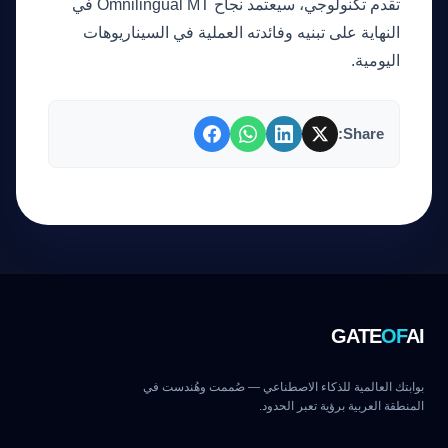
تقدم تكنولوجي، سيعتمد نجاح Omnilingual MT في
النهاية على تبنيه وفائدته العملية في السيناريوهات
اليومية.
Share:
GATE
OF
AI
بوابتك العالمية للذكاء الاصطناعي — صُممت وهُندست في
المنطقة العربية برؤية تعبر الحدود.