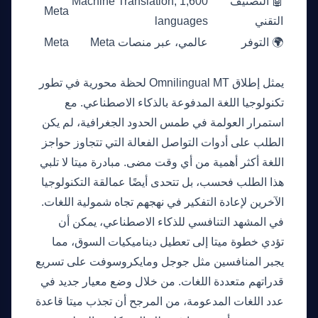
🤖 التصنيف
Machine Translation, 1,600
Meta
التقني
languages
🌍 التوفر
عالمي، عبر منصات Meta
Meta
لماذا هذا مهم الآن
يمثل إطلاق Omnilingual MT لحظة محورية في تطور
تكنولوجيا اللغة المدفوعة بالذكاء الاصطناعي. مع
استمرار العولمة في طمس الحدود الجغرافية، لم يكن
الطلب على أدوات التواصل الفعالة التي تتجاوز حواجز
اللغة أكثر أهمية من أي وقت مضى. مبادرة ميتا لا تلبي
هذا الطلب فحسب، بل تتحدى أيضًا عمالقة التكنولوجيا
الآخرين لإعادة التفكير في نهجهم تجاه شمولية اللغات.
في المشهد التنافسي للذكاء الاصطناعي، يمكن أن
تؤدي خطوة ميتا إلى تعطيل ديناميكيات السوق، مما
يجبر المنافسين مثل جوجل ومايكروسوفت على تسريع
قدراتهم متعددة اللغات. من خلال وضع معيار جديد في
عدد اللغات المدعومة، من المرجح أن تجذب ميتا قاعدة