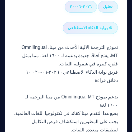
تحليل
٢٠٢٦-٠٦-٢٠
© بوابة الذكاء الاصطناعي
نموذج الترجمة الآلية الأحدث من ميتا، Omnilingual
MT، يفتح آفاقًا جديدة بدعمه لـ ١٦٠٠ لغة، مما يمثل
قفزة كبيرة في شمولية اللغات.
فريق بوابة الذكاء الاصطناعي
·
٢٠٢٦-٠٦-٢٠
·
١٠
دقائق قراءة
النقاط الرئيسية
يدعم نموذج Omnilingual MT من ميتا الترجمة لـ
١٦٠٠ لغة.
يضع هذا التقدم ميتا كقائد في تكنولوجيا اللغات العالمية.
يجب على المطورين استكشاف فرص التكامل
لتطبيقات متعددة اللغات.