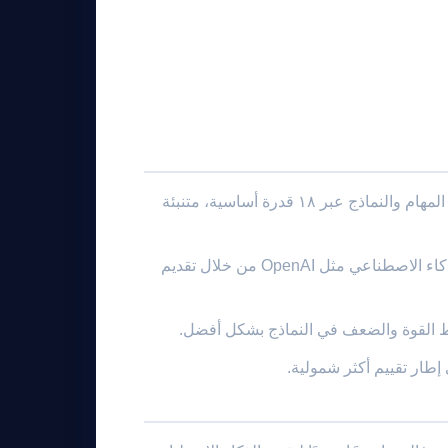
تقوم ADeLe بتقييم نماذج الذكاء الاصطناعي من خلال تقييم كل من المهام والنماذج عبر ١٨ قدرة أساسية، متنبئة
يسمح هذا النهج لمايكروسوفت بالتنافس بشكل أفضل مع عمالقة الذكاء الاصطناعي مثل OpenAI من خلال تقديم