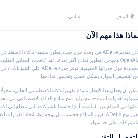
🌍 التوفر
عالمي
ماذا هذا مهم الآن
يأتي تقديم ADeLe في وقت حرج حيث يتطور مشهد الذكاء ا
وOpenAI وجوجل لتطوير نماذج أكثر تقدمًا. لقد كافحت المعايير التقلي
محدودة حول قدراتها الحقيقية. توفر 
ن تخصيص الموارد بشكل أفضل وتحسين نماذجها.
مكن أن يعطل هذا الإطار نموذج تقييم الذكاء الاصطناعي الحالي، محولًا 
مولية لقدرات النماذج. مع تزايد دمج نماذج الذكاء الاصطناعي في مخت
أدائها في المهام غير المألوفة أمرًا حاسمًا للشركات التي تتطلع إلى ال
يعزز نهج ADeLe تقييم النماذج فحسب، بل يوجه أيضًا اتخاذ القرار
الشركات على حد سواء.
لتفصيل التقني