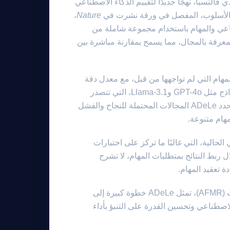
النسيا، نهجًا جديدًا لتقييم الذكاء الاصطناعي
،
Nature
طناعي والمهام باستخدام مجموعة شاملة من
اسية، مثل التفكير والمعرفة بالمجال، مما يسمح بمقارنة مباشرة بين
طناعي في المهام التي لم تواجهها من قبل، مع معدل دقة
مثير للإعجاب يبلغ حوالي ٨٨٪. هذه القدرة التنبؤية ذات صلة خاصة بالنماذج مثل GPT-4o وLlama-3.1، التي تتصدر
تطوير الذكاء الاصطناعي. من خلال بناء ملفات تعريف قدرات مفصلة، تحدد ADeLe المجالات المحتملة للنجاح والفشل
هام متنوعة.
لحالية، التي غالبًا ما تركز على اختبارات
 ربط النتائج بمتطلبات المهام، لا تشرح
بدعم من برنامج منح أبحاث نماذج الأساس المتسارعة من مايكروسوفت (AFMR)، تمثل ADeLe خطوة كبيرة إلى
لاصطناعي وتحسين القدرة على التنبؤ بأداء