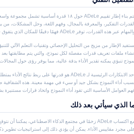
يتم بناء إطار تقييم ADeLe حول ١٨ قدرة أساسية 
لقدرات التفكير، والمعرفة بالمجال، وفهم اللغة، وحل المشكلات، من ب
لمهام عبر هذه القدرات، توفر ADeLe فهمًا دقيقًا للمكان الذي يتفوق فيه النموذج وأين قد يواجه صعوبة.
ستفيد الإطار من مزيج من التحليل الإحصائي وتقنيات التعلم الآلي للتنبؤ
نشاء ملفات تعريف قدرات مفصلة لكل نموذج، والتي يتم مطابقتها بعد ذ
موذج تنبؤي يمكنه تقدير الأداء بدقة عالية، مما يوفر رؤى حول المجالا
أحد الابتكارات الرئيسية لـ ADeLe هو قدرتها على ربط ن
سبب أداء النموذج بشكل جيد أو سيء في مهمة معينة. هذه الشفافية ضر
هم العوامل الأساسية التي تقود أداء النموذج واتخاذ قرارات مستنيرة ب
ا الذي سيأتي بعد ذلك
مع اكتساب ADeLe زخمًا في مجتمع الذكاء الاصطناعي، يمكننا أ
لى مجرد مقاييس الأداء. يمكن أن يؤدي ذلك إلى استراتيجيات تطوير ذك