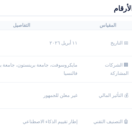
لأرقام
المقياس
التفاصيل
📅 التاريخ
١١ أبريل ٢٠٢٦
🏢 الشركات
مايكروسوفت، جامعة برينستون، جامعة بول
المشاركة
فالنسيا
💰 التأثير المالي
غير معلن للجمهور
🤖 التصنيف التقني
إطار تقييم الذكاء الاصطناعي