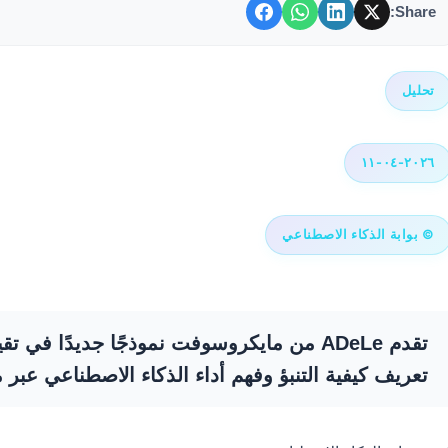
Share:
تحليل
٢٠٢٦-٠٤-١١
© بوابة الذكاء الاصطناعي
تقدم ADeLe من مايكروسوفت نموذجًا جديدًا في
تعريف كيفية التنبؤ وفهم أداء الذكاء الاصطناعي عبر 