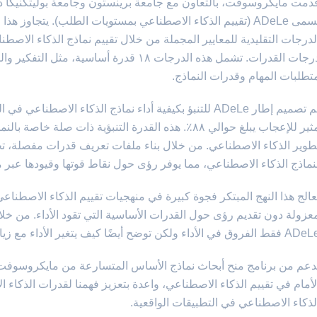
دمت مايكروسوفت، بالتعاون مع جامعة برينستون وجامعة بوليتكنيكا دي ف
A (تقييم الذكاء الاصطناعي بمستويات الطلب). يتجاوز هذا الأسلوب، المفصل في ورقة نشرت في
لدرجات التقليدية للمعايير المجملة من خلال تقييم نماذج الذكاء الاص
درجات القدرات. تشمل هذه الدرجات ١٨ قدرة أس
تطلبات المهام وقدرات النماذج.
تم تصميم إطار ADeLe للتنبؤ بكيفية أداء نماذج الذكاء الاص
نماذج الذكاء الاصطناعي، مما يوفر رؤى حول نقاط قوتها وقيودها عبر م
عالج هذا النهج المبتكر فجوة كبيرة في منهجيات تقييم الذكاء الاصطناعي ا
عزولة دون تقديم رؤى حول القدرات الأساسية التي تقود الأداء. من خلال
قط الفروق في الأداء ولكن توضح أيضًا كيف يتغير الأداء مع زيادة تعقيد المهام.
لأمام في تقييم الذكاء الاصطناعي، واعدة بتعزيز فهمنا لقدرات الذكاء ا
لذكاء الاصطناعي في التطبيقات الواقعية.