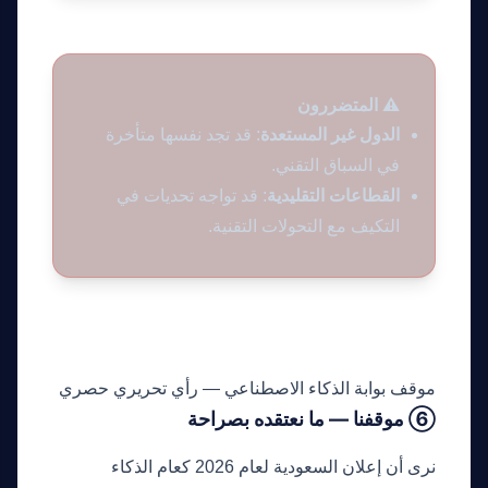
⚠️ المتضررون
الدول غير المستعدة
: قد تجد نفسها متأخرة
في السباق التقني.
القطاعات التقليدية
: قد تواجه تحديات في
التكيف مع التحولات التقنية.
موقف بوابة الذكاء الاصطناعي — رأي تحريري حصري
⑥ موقفنا — ما نعتقده بصراحة
نرى أن إعلان السعودية لعام 2026 كعام الذكاء