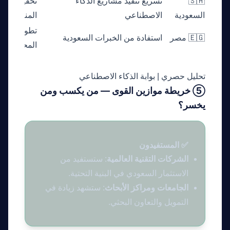
🇸🇦
تسريع تنفيذ مشاريع الذكاء
تحقيق الرياد
السعودية
الاصطناعي
المنطقة
تطوير القدر
🇪🇬 مصر
استفادة من الخبرات السعودية
المحلية
تحليل حصري | بوابة الذكاء الاصطناعي
⑤ خريطة موازين القوى — من يكسب ومن
يخسر؟
✅ المستفيدون
الشركات التقنية العالمية
: ستستفيد من
الاستثمار السعودي في البنية التحتية.
الجامعات ومراكز الأبحاث
: ستشهد زيادة في
التمويل والتعاون البحثي.