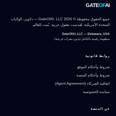
GATE
OF
AI
جميع الحقوق محفوظة © 2026 GateOfAI, LLC — دلاوير، الولايات
المتحدة الأمريكية. هُندست بعقول عربية. بُنيت للعالم.
GateOfAI, LLC — Delaware, USA
منظومة رقمية بالكامل (بدون مقرات فرعية)
روابط قانونية
شروط وأحكام الموقع
شروط وأحكام المنصة
مرشد بوابة الذكاء الاصطناعي
نشط للخدمة
اتفاقية الشركاء (Agent Agreement)
سياسة الخصوصية
عن المنصة