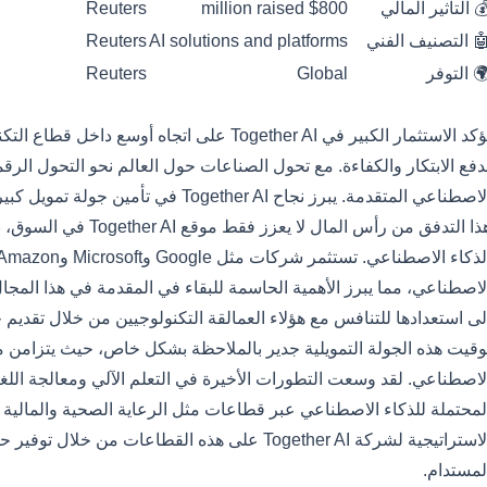
 التأثير المالي
$800 million raised
Reuters
 التصنيف الفني
AI solutions and platforms
Reuters
 التوفر
Global
Reuters
ماذا هذا مهم الآن
يؤكد الاستثمار الكبير في Together AI على اتجاه 
دفع الابتكار والكفاءة. مع تحول الصناعات حول العالم نحو التحول الر
صطناعي المتقدمة. يبرز نجاح Together AI في تأمين جولة تمويل كبيرة موقعها الاستراتيجي للاستفادة من هذا الاتجاه.
هذا التدفق من رأس المال 
لى استعدادها للتنافس مع هؤلاء العمالقة التكنولوجيين من خلال تقديم ح
وقيت هذه الجولة التمويلية جدير بالملاحظة بشكل خاص، حيث يتزامن مع 
لاصطناعي. لقد وسعت التطورات الأخيرة في التعلم الآلي ومعالجة اللغة
لمحتملة للذكاء الاصطناعي عبر قطاعات مثل الرعاية الصحية والمالية و
الاستراتيجية لشركة Together AI على هذه القطاعات 
لمستدام.