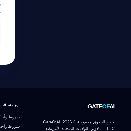
مرشد بوابة الذكاء الاصطناعي
تلعب r AI
نشط للخدمة
روابط قانو
GATE
OF
AI
شروط وأحكا
جميع الحقوق محفوظة © 2026 GateOfAI,
شروط وأحكا
LLC — دلاوير، الولايات المتحدة الأمريكية.