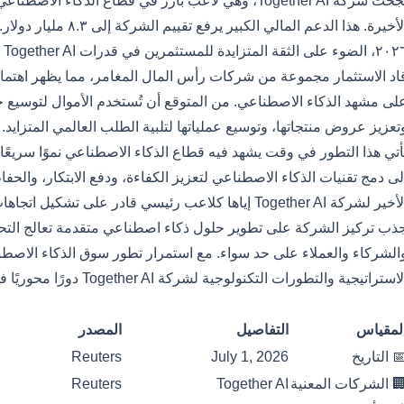
 على الثقة المتزايدة للمستثمرين في قدرات Together AI الابتكارية واتجاهها الاستراتيجي.
اد الاستثمار مجموعة من شركات رأس المال المغامر، مما يظهر اهتمامًا 
تعزيز عروض منتجاتها، وتوسيع عملياتها لتلبية الطلب العالمي المتزايد.
أتي هذا التطور في وقت يشهد فيه قطاع الذكاء الاصطناعي نموًا سري
لى دمج تقنيات الذكاء الاصطناعي لتعزيز الكفاءة، ودفع الابتكار، والحفاظ
ر لشركة Together AI إياها كلاعب رئيسي قادر على تشكيل اتجاهات ومعايير الذكاء الاصطناعي المستقبلية.
ذب تركيز الشركة على تطوير حلول ذكاء اصطناعي متقدمة تعالج التحديا
الشركاء والعملاء على حد سواء. مع استمرار تطور سوق الذكاء الاصطن
استراتيجية والتطورات التكنولوجية لشركة Together AI دورًا محوريًا في تحديد مسار الصناعة.
لأرقام
لمقياس
التفاصيل
المصدر
 التاريخ
July 1, 2026
Reuters
 الشركات المعنية
Together AI
Reuters