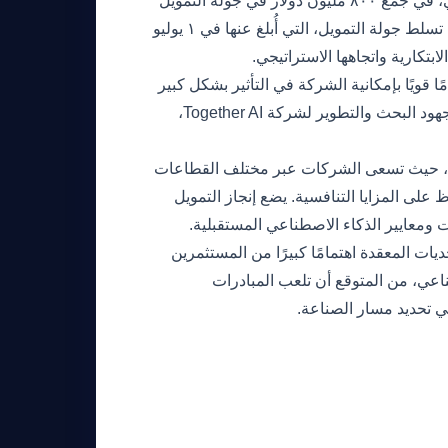
نجحت شركة Together AI، وهي لاعب بارز في قطاع الذكاء الاصطناعي، في جمع ٨٠٠ مليون دولار في جولة التمويل
الأخيرة. هذا الدعم المالي الكبير يرفع تقييم الشركة إلى ٨.٣ مليار دولار. تسلط جولة التمويل، التي أُبلغ عنها في ١ يوليو
قويًا بإمكانية الشركة في التأثير بشكل كبير
على مشهد الذكاء الاصطناعي. من المتوقع أن تُستخدم الأموال لتوسيع جهود البحث والتطوير لشركة Together AI،
عًا، حيث تسعى الشركات عبر مختلف القطاعات
 على المزايا التنافسية. يضع إنجاز التمويل
ت المعقدة اهتمامًا كبيرًا من المستثمرين
اعي، من المتوقع أن تلعب المبادرات