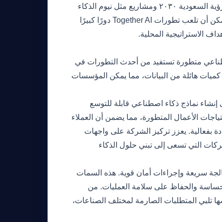
في دول مجلس التعاون الخليجي والشرق الأوسط، تدمج مبادرات مثل رؤية السعودية ٢٠٣٠ ومشاريع مثل نيوم الذكاء
الاصطناعي بشكل متزايد لدفع التنويع الاقتصادي والتقدم التكنولوجي. يمكن أن تلعب تطورات Together AI دورًا كبيرًا
اف الاستراتيجية المحلية.
حلول ذكاء اصطناعي متطورة تستفيد من أحدث التطورات في
 كميات هائلة من البيانات، مما يمكن المؤسسات
ية التي تميز Together AI هو تركيزها على إنشاء نماذج ذكاء اصطناعي قابلة للتوسع
ياجات الأعمال المتطورة، مما يضمن أن العملاء
دة بفعالية. يعزز تركيز الشركة على واجهات
ركات التي تسعى إلى تبني حلول الذكاء
ت دقة عالية وأوقات معالجة سريعة وإجراءات أمان قوية. هذه السمات
الحساسة والحفاظ على سلامة العمليات. من
 لهذه الجوانب التقنية، تضمن Together AI أن عروضها تلبي المتطلبات الصارمة لمختلف الصناعات،