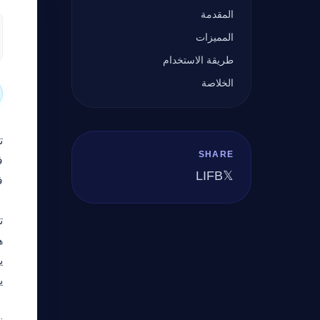
المقدمة
المميزات
طريقة الاستخدام
الخلاصة
SHARE
ف
LI
FB
𝕏
ف
ا
تجمع  AI
ه
ي
ي
م