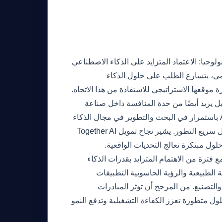
أوسع داخل قطاع التكنولوجيا: الاعتماد المتزايد على الذكاء الاصطناعي
قمي، يتسارع الطلب على حلول الذكاء
لا يعزز فقط موقع Together AI في السوق، بل يزيد أيضًا من حدة المنافسة داخل صناعة
الذكاء الاصطناعي. تستثمر شركات مثل Google وMicrosoft وAmazon باستمرار في البحث والتطوير في مجال الذكاء
الاصطناعي، مما يبرز الأهمية الحاسمة للبقاء في المقدمة في هذا المجال سريع التطور. يشير نجاح تمويل Together AI
لول مبتكرة تعالج التحديات الواقعية.
فترة من الاهتمام المتزايد بقدرات الذكاء
 الطبيعية والرؤية الحاسوبية التطبيقات
التصنيع. من المرجح أن تؤثر المبادرات
من خلال توفير حلول متطورة تعزز الكفاءة التشغيلية وتدفع النمو