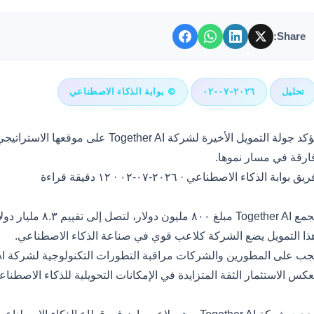
Share:
تحليل
٢٠٢٦-٠٧-٠٢
© بوابة الذكاء الاصطناعي
تؤكد جولة التمويل الأخيرة لشركة er AI
ارقة في مسار نموها.
ريق بوابة الذكاء الاصطناعي
·
٢٠٢٦-٠٧-٠٢
·
١٢ دقيقة قراءة
لنقاط الرئيسية
Together مبلغ ٨٠٠ مليون دولار، لتصل إلى تقييم ٨.٣ مليار دولار.
ذا التمويل يضع الشركة كلاعب قوي في صناعة الذكاء الاصطناعي.
جب على المطورين والشركات مراقبة التطورات التكنولوجية لشركة Together AI عن كثب.
عكس الاستثمار الثقة المتزايدة في الإمكانات التحويلية للذكاء الاصطن
ا الذي حدث