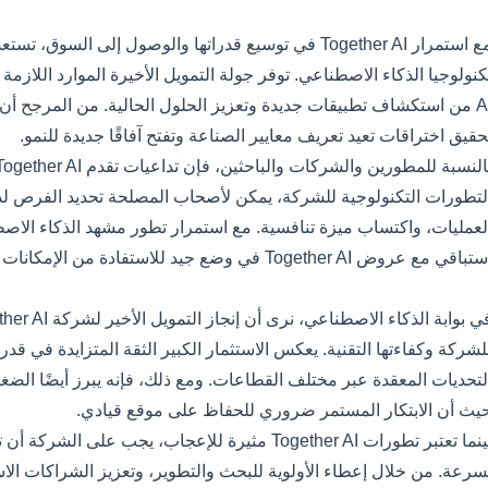
ا الذي سيأتي بعد ذلك
مع استمرار Together AI في توسيع قدراتها والوصول إلى 
AI من استكشاف تطبيقات جديدة وتعزيز الحلول الحالية. من المرجح أن ي
حقيق اختراقات تعيد تعريف معايير الصناعة وتفتح آفاقًا جديدة للنمو.
لتطورات التكنولوجية للشركة، يمكن لأصحاب المصلحة تحديد الفرص لد
لعمليات، واكتساب ميزة تنافسية. مع استمرار تطور مشهد الذكاء الاص
اقي مع عروض Together AI في وضع جيد للاستفادة من الإمكانات التحويلية لتقنيات الذكاء الاصطناعي.
أينا
لتحديات المعقدة عبر مختلف القطاعات. ومع ذلك، فإنه يبرز أيضًا الض
يث أن الابتكار المستمر ضروري للحفاظ على موقع قيادي.
بينما تعتبر تطورات Together AI مثيرة للإعجاب، يجب 
سرعة. من خلال إعطاء الأولوية للبحث والتطوير، وتعزيز الشراكات الاس