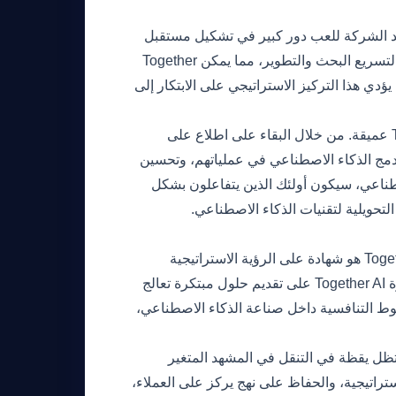
السوق، تستعد الشركة للعب دور كبير في تشكيل مستقبل
تكنولوجيا الذكاء الاصطناعي. توفر جولة التمويل الأخيرة الموارد اللازمة لتسريع البحث والتطوير، مما يمكن Together
ؤدي هذا التركيز الاستراتيجي على الابتكار إلى
بالنسبة للمطورين والشركات والباحثين، فإن تداعيات تقدم Together AI عميقة. من خلال البقاء على اطلاع على
مج الذكاء الاصطناعي في عملياتهم، وتحسين
طناعي، سيكون أولئك الذين يتفاعلون بشكل
في بوابة الذكاء الاصطناعي، نرى أن إنجاز التمويل الأخير لشركة Together AI هو شهادة على الرؤية الاستراتيجية
للشركة وكفاءتها التقنية. يعكس الاستثمار الكبير الثقة المتزايدة في قدرة Together AI على تقديم حلول مبتكرة تعالج
غوط التنافسية داخل صناعة الذكاء الاصطناعي،
على الشركة أن تظل يقظة في التنقل في المشهد المتغير
تراتيجية، والحفاظ على نهج يركز على العملاء،