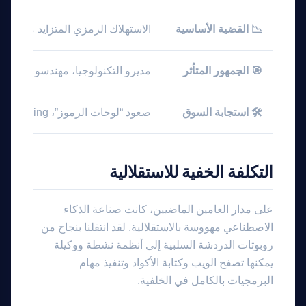
📉 القضية الأساسية
الاستهلاك الرمزي المتزايد من قبل 
🎯 الجمهور المتأثر
مديرو التكنولوجيا، مهندسو MLOps، وفرق التطوير
🛠️ استجابة السوق
صعود “لوحات الرموز”، KV-Caching، ونماذج التوجيه الخفيفة
التكلفة الخفية للاستقلالية
على مدار العامين الماضيين، كانت صناعة الذكاء
الاصطناعي مهووسة بالاستقلالية. لقد انتقلنا بنجاح من
روبوتات الدردشة السلبية إلى أنظمة نشطة ووكيلة
يمكنها تصفح الويب وكتابة الأكواد وتنفيذ مهام
البرمجيات بالكامل في الخلفية.