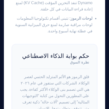
Dynamo تنفذ التخزين المؤقت (KV Cache) لمنع
إعادة قراءة البيانات في كل حلقة.
لوحات الرموز:
تتبنى أقسام تكنولوجيا المعلومات
لوحات مراقبة صارمة لمنع حرق الميزانية السنوية
في عطلة نهاية أسبوع واحدة.
حكم بوابة الذكاء الاصطناعي
نظرة السوق
قلق الرموز هو الألم المتزايد الحتمي لعصر
الوكلاء. الشركات التي ستفوز في عام ٢٠٢٦
هي التي تصمم بنى الوكلاء الأكثر كفاءة. يجب
على المطورين التحول من كتابة “التوجيهات
المثالية” إلى تصميم “آلات حالة” ذكية تعرف
متى تتوقف وتطلب تدخل الإنسان.