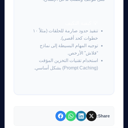
مرشد بوابة الذكاء الاصطناعي
نشط للخدمة
💡 كيفية التكيف
تنفيذ حدود صارمة للحلقات (مثلاً ١٠
خطوات كحد أقصى).
توجيه المهام البسيطة إلى نماذج
“فلاش” الأرخص.
استخدام تقنيات التخزين المؤقت
(Prompt Caching) بشكل أساسي.
Share: