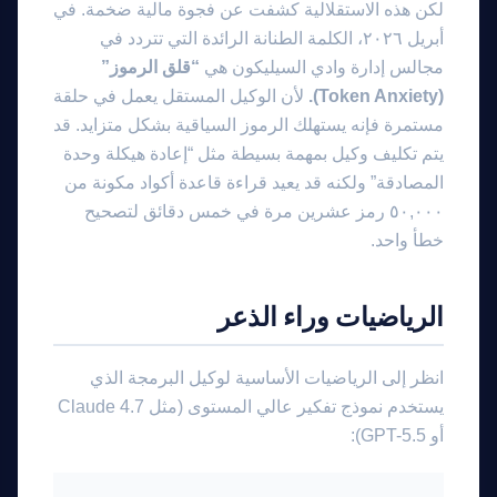
لكن هذه الاستقلالية كشفت عن فجوة مالية ضخمة. في
أبريل ٢٠٢٦، الكلمة الطنانة الرائدة التي تتردد في
مجالس إدارة وادي السيليكون هي
“قلق الرموز”
(Token Anxiety).
لأن الوكيل المستقل يعمل في حلقة
مستمرة فإنه يستهلك الرموز السياقية بشكل متزايد. قد
يتم تكليف وكيل بمهمة بسيطة مثل “إعادة هيكلة وحدة
المصادقة” ولكنه قد يعيد قراءة قاعدة أكواد مكونة من
٥٠,٠٠٠ رمز عشرين مرة في خمس دقائق لتصحيح
خطأ واحد.
الرياضيات وراء الذعر
انظر إلى الرياضيات الأساسية لوكيل البرمجة الذي
يستخدم نموذج تفكير عالي المستوى (مثل Claude 4.7
أو GPT-5.5):