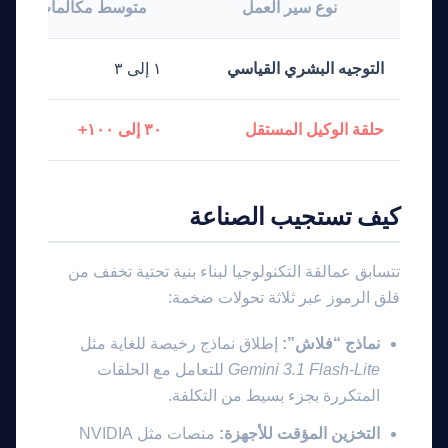
نوع سير العمل
متوسط مكالمات API
التوجيه البشري القياسي
١ إلى ٣
حلقة الوكيل المستقل
٣٠ إلى ١٠٠+
كيف تستجيب الصناعة
تتسابق عمالقة التكنولوجيا لبناء بنية تحتية تخفف من
قلق الرموز عبر ثلاثة تحولات ضخمة:
نماذج “فلاش”:
إطلاق نماذج رخيصة للغاية مثل
Gemini 3.1 Flash-Lite
للتعامل مع الحلقات
المتكررة بجزء بسيط من التكلفة.
التخزين المؤقت للأجهزة:
منصات مثل NVIDIA