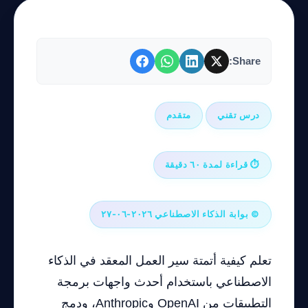
Share:
درس تقني
متقدم
⏱ قراءة لمدة ٦٠ دقيقة
© بوابة الذكاء الاصطناعي ٢٠٢٦-٠٦-٢٧
تعلم كيفية أتمتة سير العمل المعقد في الذكاء
الاصطناعي باستخدام أحدث واجهات برمجة
التطبيقات من OpenAI وAnthropic، ودمج