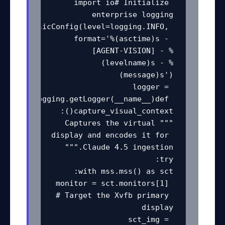
import io# Initialize 
ogging.basicConfig(level=logging.INFO, 
format='%(asctime)s - 
[AGENT-VISION] - %
(levelname)s - %
logger = 
logging.getLogger(__name__)def 
"""Captures the virtual 
display and encodes it for 
monitor = sct.monitors[1] 
# Target the Xvfb primary 
sct_img = 