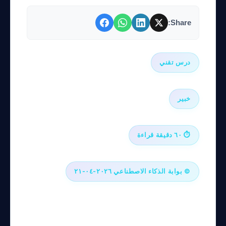
Share:
درس تقني
خبير
⏱ ٦٠ دقيقة قراءة
© بوابة الذكاء الاصطناعي ٢٠٢٦-٠٤-٢١
رؤية-لغة-عمل للمؤسسات: تصميم
وكيل سطح مكتب مستقل