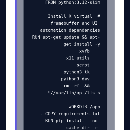
# Install X virtual 
framebuffer and UI 
RUN apt-get update && apt-
    && rm -rf 
RUN pip install --no-
cache-dir -r 