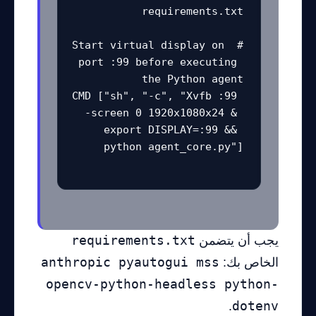
# Start virtual display on 
port :99 before executing 
CMD ["sh", "-c", "Xvfb :99 
-screen 0 1920x1080x24 & 
export DISPLAY=:99 && 
يجب أن يتضمن
requirements.txt
الخاص بك:
anthropic pyautogui mss
opencv-python-headless python-
.
dotenv